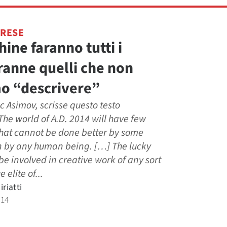
PRESE
ine faranno tutti i
tranne quelli che non
o “descrivere”
c Asimov, scrisse questo testo
“The world of A.D. 2014 will have few
that cannot be done better by some
 by any human being. […] The lucky
e involved in creative work of any sort
e elite of...
riatti
014