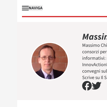
NAVIGA
Massim
Massimo Chir
consorzi per
informativi:
InnovActionL
convegni sul
Scrive su Il