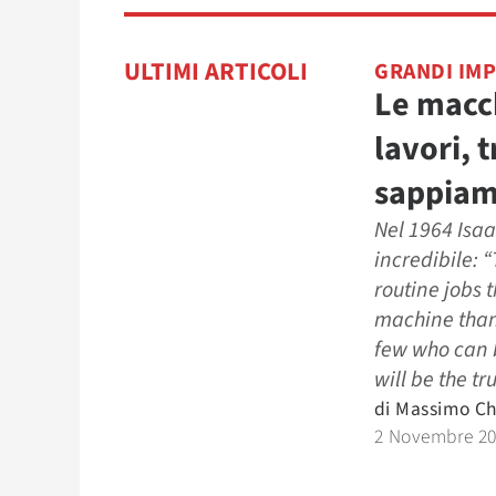
ULTIMI ARTICOLI
GRANDI IM
Le macch
lavori, 
sappiam
Nel 1964 Isaa
incredibile: 
routine jobs 
machine than
few who can b
will be the tru
di
Massimo Chi
2 Novembre 2