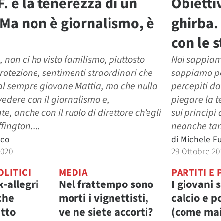
F. e la tenerezza di un
Obietti
. Ma non è giornalismo, è
ghirba.
con le 
 non ci ho visto familismo, piuttosto
Noi sappiam
rotezione, sentimenti straordinari che
sappiamo pe
al sempre giovane Mattia, ma che nulla
percepiti da
edere con il giornalismo e,
piegare la t
, anche con il ruolo di direttore ch’egli
sui principi
ffington....
neanche tan
sco
di
Michele F
2020
29 Ottobre 20
OLITICI
MEDIA
PARTITI E 
x-allegri
Nel frattempo sono
I giovani 
che
morti i vignettisti,
calcio e po
utto
ve ne siete accorti?
(come ma