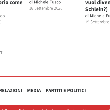
prio come
vuol dive
di
Michele Fusco
18 Settembre 2020
Schlein?)
sco
di
Michele F
0
15 Settembre
ST
RELAZIONI
MEDIA
PARTITI E POLITICI