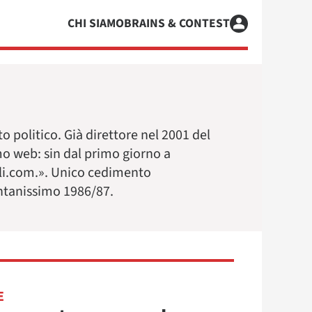
CHI SIAMO
BRAINS & CONTEST
to politico. Già direttore nel 2001 del
mo web: sin dal primo giorno a
rali.com.». Unico cedimento
lontanissimo 1986/87.
E