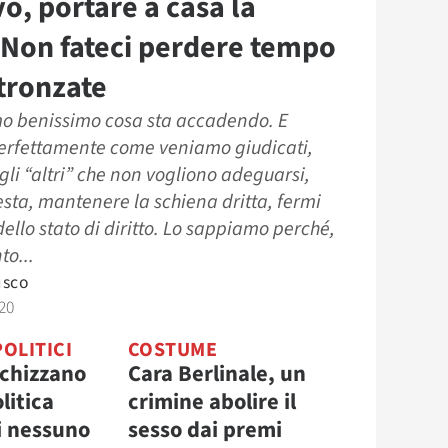
vo, portare a casa la
 Non fateci perdere tempo
stronzate
o benissimo cosa sta accadendo. E
rfettamente come veniamo giudicati,
gli “altri” che non vogliono adeguarsi,
esta, mantenere la schiena dritta, fermi
 dello stato di diritto. Lo sappiamo perché,
to...
usco
20
POLITICI
COSTUME
schizzano
Cara Berlinale, un
litica
crimine abolire il
i nessuno
sesso dai premi