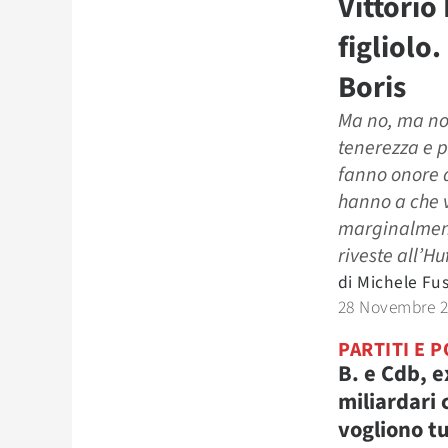
Vittorio 
figliolo
Boris
Ma no, ma no,
tenerezza e p
fanno onore 
hanno a che v
marginalmente
riveste all’Hu
di
Michele Fu
28 Novembre 
PARTITI E P
B. e Cdb, e
miliardari 
vogliono t