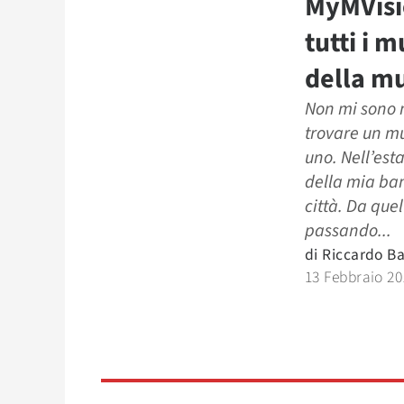
MyMVisi
tutti i m
della m
Non mi sono m
trovare un mu
uno. Nell’esta
della mia band
città. Da que
passando...
di
Riccardo Ba
13 Febbraio 20