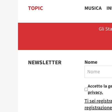
TOPIC
MUSICA
I
Gli St
NEWSLETTER
Nome
Accetto la g
privacy.
Ti sei regist
registrazione