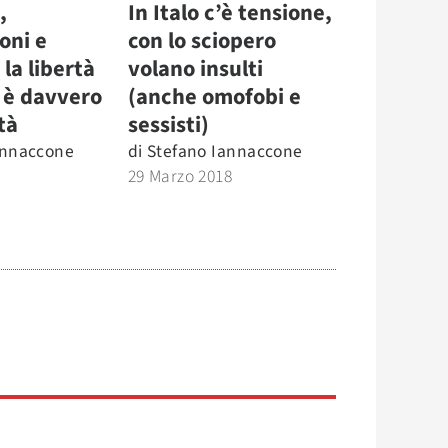
,
In Italo c’è tensione,
oni e
con lo sciopero
 la libertà
volano insulti
 è davvero
(anche omofobi e
tà
sessisti)
annaccone
di
Stefano Iannaccone
29 Marzo 2018