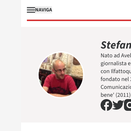
NAVIGA
Stefa
Nato ad Avel
giornalista 
con Ilfattoq
fondato nel 
Comunicazion
bene' (2011)