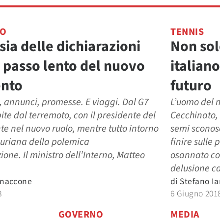
TO
TENNIS
sia delle dichiarazioni
Non sol
l passo lento del nuovo
italian
nto
futuro
, annunci, promesse. E viaggi. Dal G7
L’uomo del 
pite dal terremoto, con il presidente del
Cecchinato, 
te nel nuovo ruolo, mentre tutto intorno
semi sconosc
buriana della polemica
finire sulle
ione. Il ministro dell’Interno, Matteo
osannato co
delusione cal
nnaccone
di
Stefano I
8
6 Giugno 201
GOVERNO
MEDIA