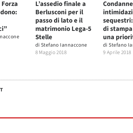
i Forza
L’assedio finale a
Condanne
redono:
Berlusconi per il
intimidazi
passo di lato e il
sequestri:
ci”
matrimonio Lega-5
di stampa
Stelle
una priori
nnaccone
di
Stefano Iannaccone
di
Stefano I
8 Maggio 2018
9 Aprile 2018
ST