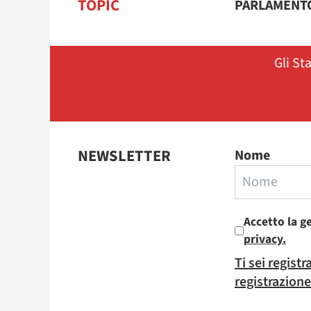
TOPIC
PARLAMENT
Gli St
NEWSLETTER
Nome
Accetto la g
privacy.
Ti sei regist
registrazione