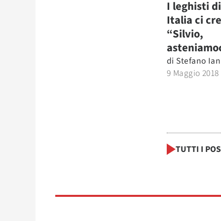
I leghisti d
Italia ci c
“Silvio,
asteniamo
di
Stefano Ia
9 Maggio 2018
TUTTI I PO