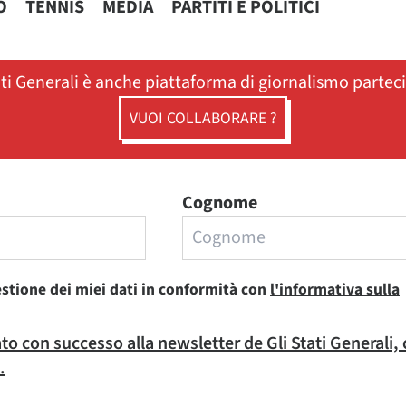
O
TENNIS
MEDIA
PARTITI E POLITICI
ati Generali è anche piattaforma di giornalismo partec
VUOI COLLABORARE ?
Cognome
estione dei miei dati in conformità con
l'informativa sulla
rato con successo alla newsletter de Gli Stati Generali,
.