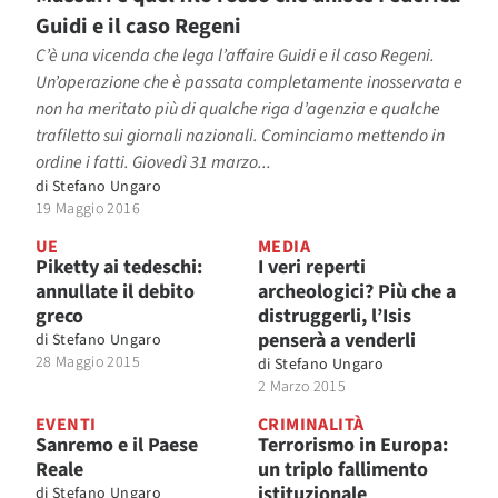
Guidi e il caso Regeni
C’è una vicenda che lega l’affaire Guidi e il caso Regeni.
Un’operazione che è passata completamente inosservata e
non ha meritato più di qualche riga d’agenzia e qualche
trafiletto sui giornali nazionali. Cominciamo mettendo in
ordine i fatti. Giovedì 31 marzo...
di
Stefano Ungaro
19 Maggio 2016
UE
MEDIA
Piketty ai tedeschi:
I veri reperti
annullate il debito
archeologici? Più che a
greco
distruggerli, l’Isis
penserà a venderli
di
Stefano Ungaro
28 Maggio 2015
di
Stefano Ungaro
2 Marzo 2015
EVENTI
CRIMINALITÀ
Sanremo e il Paese
Terrorismo in Europa:
Reale
un triplo fallimento
istituzionale
di
Stefano Ungaro