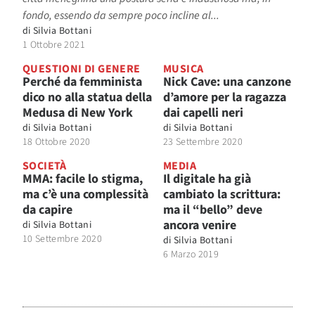
fondo, essendo da sempre poco incline al...
di
Silvia Bottani
1 Ottobre 2021
QUESTIONI DI GENERE
MUSICA
Perché da femminista
Nick Cave: una canzone
dico no alla statua della
d’amore per la ragazza
Medusa di New York
dai capelli neri
di
Silvia Bottani
di
Silvia Bottani
18 Ottobre 2020
23 Settembre 2020
SOCIETÀ
MEDIA
MMA: facile lo stigma,
Il digitale ha già
ma c’è una complessità
cambiato la scrittura:
da capire
ma il “bello” deve
ancora venire
di
Silvia Bottani
10 Settembre 2020
di
Silvia Bottani
6 Marzo 2019