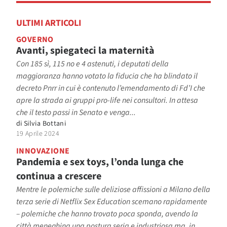
ULTIMI ARTICOLI
GOVERNO
Avanti, spiegateci la maternità
Con 185 sì, 115 no e 4 astenuti, i deputati della
maggioranza hanno votato la fiducia che ha blindato il
decreto Pnrr in cui è contenuto l’emendamento di Fd’I che
apre la strada ai gruppi pro-life nei consultori. In attesa
che il testo passi in Senato e venga...
di
Silvia Bottani
19 Aprile 2024
INNOVAZIONE
Pandemia e sex toys, l’onda lunga che
continua a crescere
Mentre le polemiche sulle deliziose affissioni a Milano della
terza serie di Netflix Sex Education scemano rapidamente
– polemiche che hanno trovato poca sponda, avendo la
città meneghina una postura seria e industriosa ma, in