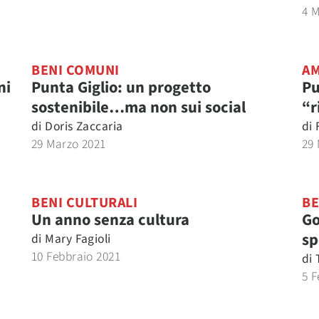
4 
BENI COMUNI
AM
ni
Punta Giglio: un progetto
Pu
sostenibile…ma non sui social
“r
di
Doris Zaccaria
di
29 Marzo 2021
29
BENI CULTURALI
BE
Un anno senza cultura
Go
sp
di
Mary Fagioli
10 Febbraio 2021
di
5 F