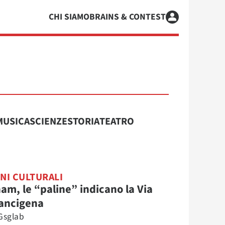
CHI SIAMO
BRAINS & CONTEST
MUSICA
SCIENZE
STORIA
TEATRO
NI CULTURALI
am, le “paline” indicano la Via
ancigena
Gsglab