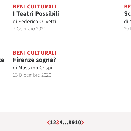
BENI CULTURALI
BE
I Teatri Possibili
Sc
di
Federico Olivetti
di
7 Gennaio 2021
29
BENI CULTURALI
te
Firenze sogna?
di
Massimo Crispi
13 Dicembre 2020
1
2
3
4
…
8
9
10