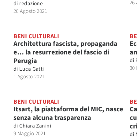
26 
di
redazione
26 Agosto 2021
BENI CULTURALI
BE
Architettura fascista, propaganda
Ec
e… la resurrezione del fascio di
am
Perugia
di
30 
di
Luca Gatti
1 Agosto 2021
BENI CULTURALI
BE
Itsart, la piattaforma del MIC, nasce
Ca
senza alcuna trasparenza
cu
cr
di
Chiara Zanini
9 Maggio 2021
di