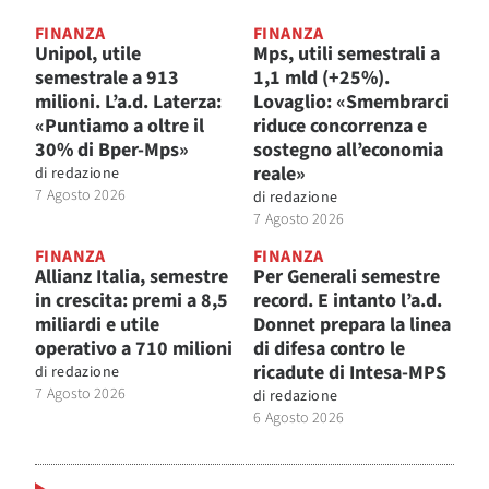
FINANZA
FINANZA
Unipol, utile
Mps, utili semestrali a
semestrale a 913
1,1 mld (+25%).
milioni. L’a.d. Laterza:
Lovaglio: «Smembrarci
«Puntiamo a oltre il
riduce concorrenza e
30% di Bper-Mps»
sostegno all’economia
reale»
di
redazione
7 Agosto 2026
di
redazione
7 Agosto 2026
FINANZA
FINANZA
Allianz Italia, semestre
Per Generali semestre
in crescita: premi a 8,5
record. E intanto l’a.d.
miliardi e utile
Donnet prepara la linea
operativo a 710 milioni
di difesa contro le
ricadute di Intesa-MPS
di
redazione
7 Agosto 2026
di
redazione
6 Agosto 2026