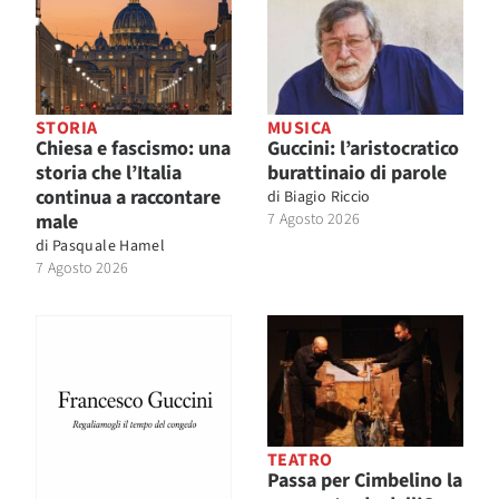
STORIA
MUSICA
Chiesa e fascismo: una
Guccini: l’aristocratico
storia che l’Italia
burattinaio di parole
continua a raccontare
di
Biagio Riccio
male
7 Agosto 2026
di
Pasquale Hamel
7 Agosto 2026
TEATRO
Passa per Cimbelino la