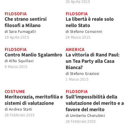
20 Aprile 2015
FILOSOFIA
FILOSOFIA
Che strano sentirsi
La libertà è reale solo
filosofi a Milano
nello Stato
di
Sara Fumagalli
di
Stefano Consonni
19 Aprile 2015
24 Marzo 2015
FILOSOFIA
AMERICA
Contro Manlio Sgalambro
La vittoria di Rand Paul:
un Tea Party alla Casa
di
Alfio Squillaci
9 Marzo 2015
Bianca?
di
Stefano Graziosi
1 Marzo 2015
COSTUME
FILOSOFIA
Meritocrazia, meritofilia e
Sull’impossibilità della
sistemi di valutazione
valutazione del merito e a
favore del merito
di
Andrea Staiti
28 Febbraio 2015
di
Umberto Cherubini
28 Febbraio 2015