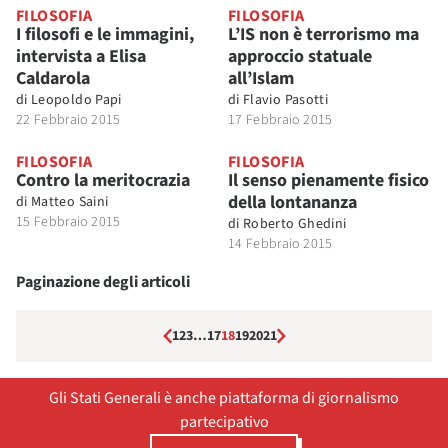
FILOSOFIA
FILOSOFIA
I filosofi e le immagini,
L’IS non è terrorismo ma
intervista a Elisa
approccio statuale
Caldarola
all’Islam
di
Leopoldo Papi
di
Flavio Pasotti
22 Febbraio 2015
17 Febbraio 2015
FILOSOFIA
FILOSOFIA
Contro la meritocrazia
Il senso pienamente fisico
della lontananza
di
Matteo Saini
15 Febbraio 2015
di
Roberto Ghedini
14 Febbraio 2015
Paginazione degli articoli
1
2
3
…
17
18
19
20
21
Gli Stati Generali è anche piattaforma di giornalismo
partecipativo