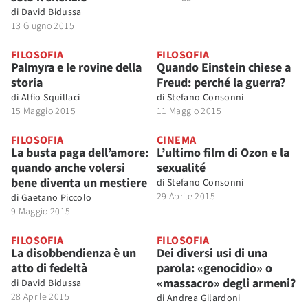
di
David Bidussa
13 Giugno 2015
FILOSOFIA
FILOSOFIA
Palmyra e le rovine della
Quando Einstein chiese a
storia
Freud: perché la guerra?
di
Alfio Squillaci
di
Stefano Consonni
15 Maggio 2015
11 Maggio 2015
FILOSOFIA
CINEMA
La busta paga dell’amore:
L’ultimo film di Ozon e la
quando anche volersi
sexualité
bene diventa un mestiere
di
Stefano Consonni
29 Aprile 2015
di
Gaetano Piccolo
9 Maggio 2015
FILOSOFIA
FILOSOFIA
La disobbendienza è un
Dei diversi usi di una
atto di fedeltà
parola: «genocidio» o
«massacro» degli armeni?
di
David Bidussa
28 Aprile 2015
di
Andrea Gilardoni