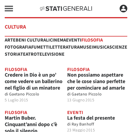
CULTURA
ARTE
BENI CULTURALI
CINEMA
EVENTI
FILOSOFIA
FOTOGRAFIA
FUMETTI
LETTERATURA
MUSEI
MUSICA
SCIENZE
STORIA
TEATRO
TELEVISIONE
FILOSOFIA
FILOSOFIA
Credere in Dio è un po’
Non possiamo aspettare
come vedere un ballerino
che le cose siano perfette
nel figlio di un minatore
per cominciare ad amarle
di
Gaetano Piccolo
di
Gaetano Piccolo
5 Luglio 2015
13 Giugno 2015
FILOSOFIA
EVENTI
Martin Buber.
La festa del presente
Cinquant’anni dopo c’è
di
Ray Banhoff
solo il silenzio
23 Maggio 2015