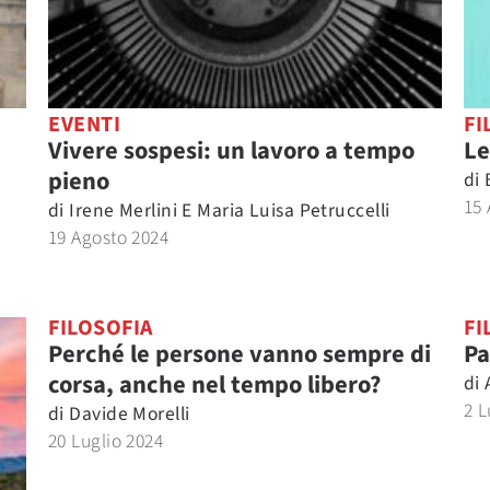
EVENTI
FI
Vivere sospesi: un lavoro a tempo
Le
pieno
di
15 
di
Irene Merlini E Maria Luisa Petruccelli
19 Agosto 2024
FILOSOFIA
FI
Perché le persone vanno sempre di
Pa
corsa, anche nel tempo libero?
di
2 L
di
Davide Morelli
20 Luglio 2024