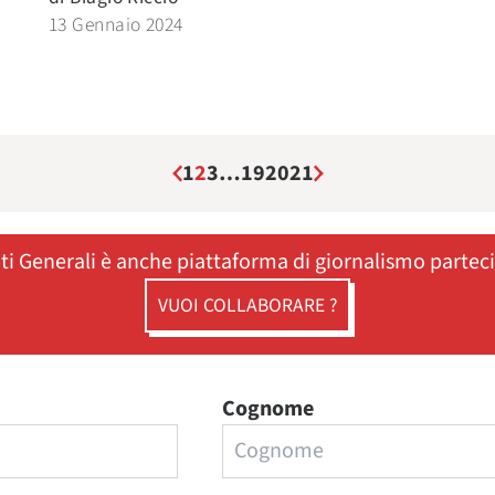
13 Gennaio 2024
1
2
3
…
19
20
21
ati Generali è anche piattaforma di giornalismo partec
VUOI COLLABORARE ?
Cognome