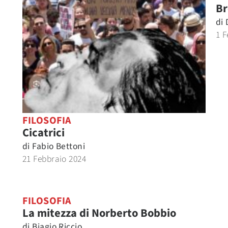
Br
di
1 F
FILOSOFIA
Cicatrici
di
Fabio Bettoni
21 Febbraio 2024
FILOSOFIA
La mitezza di Norberto Bobbio
di
Biagio Riccio