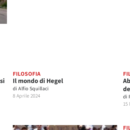
FILOSOFIA
FI
si
Il mondo di Hegel
Ab
de
di
Alfio Squillaci
8 Aprile 2024
di
15
FI