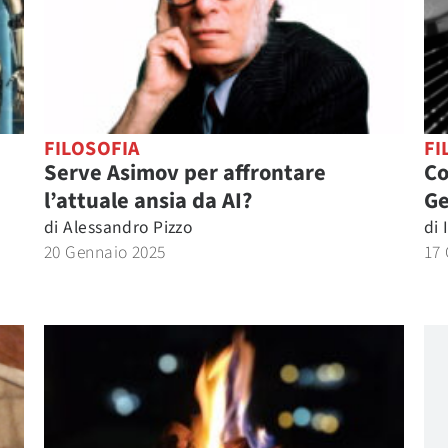
FILOSOFIA
FI
Serve Asimov per affrontare
Co
l’attuale ansia da AI?
Ge
di
Alessandro Pizzo
di
20 Gennaio 2025
17