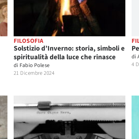
FILOSOFIA
FI
Solstizio d’Inverno: storia, simboli e
Pe
spiritualità della luce che rinasce
di
4 
di
Fabio Polese
21 Dicembre 2024