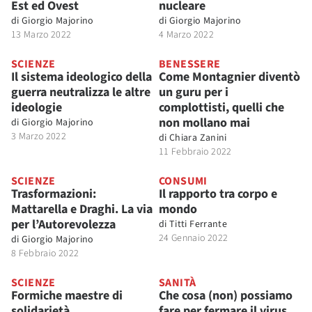
Est ed Ovest
nucleare
di
Giorgio Majorino
di
Giorgio Majorino
13 Marzo 2022
4 Marzo 2022
SCIENZE
BENESSERE
Il sistema ideologico della
Come Montagnier diventò
guerra neutralizza le altre
un guru per i
ideologie
complottisti, quelli che
non mollano mai
di
Giorgio Majorino
3 Marzo 2022
di
Chiara Zanini
11 Febbraio 2022
SCIENZE
CONSUMI
Trasformazioni:
Il rapporto tra corpo e
Mattarella e Draghi. La via
mondo
per l’Autorevolezza
di
Titti Ferrante
24 Gennaio 2022
di
Giorgio Majorino
8 Febbraio 2022
SCIENZE
SANITÀ
Formiche maestre di
Che cosa (non) possiamo
solidarietà
fare per fermare il virus