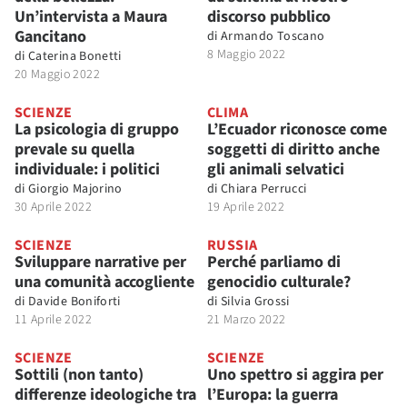
Un’intervista a Maura
discorso pubblico
Gancitano
di
Armando Toscano
8 Maggio 2022
di
Caterina Bonetti
20 Maggio 2022
SCIENZE
CLIMA
La psicologia di gruppo
L’Ecuador riconosce come
prevale su quella
soggetti di diritto anche
individuale: i politici
gli animali selvatici
di
Giorgio Majorino
di
Chiara Perrucci
30 Aprile 2022
19 Aprile 2022
SCIENZE
RUSSIA
Sviluppare narrative per
Perché parliamo di
una comunità accogliente
genocidio culturale?
di
Davide Boniforti
di
Silvia Grossi
11 Aprile 2022
21 Marzo 2022
SCIENZE
SCIENZE
Sottili (non tanto)
Uno spettro si aggira per
differenze ideologiche tra
l’Europa: la guerra