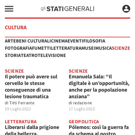
CULTURA
ARTE
BENI CULTURALI
CINEMA
EVENTI
FILOSOFIA
FOTOGRAFIA
FUMETTI
LETTERATURA
MUSEI
MUSICA
SCIENZE
STORIA
TEATRO
TELEVISIONE
SCIENZE
SCIENZE
Il potere può avere sul
Emanuela Sala: “Il
cervello le stesse
digitale è un’opportunità,
conseguenze di una
anche per la popolazione
lesione traumatica
anziana”
di
Titti Ferrante
di
redazione
19 Luglio 2022
17 Luglio 2022
LETTERATURA
GEOPOLITICA
Liberarsi dalla prigione
Pólemos: così la guerra fa
della bellezza.
da schema al nostro