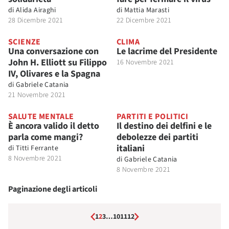
di
Alida Airaghi
di
Mattia Marasti
28 Dicembre 2021
22 Dicembre 2021
SCIENZE
CLIMA
Una conversazione con
Le lacrime del Presidente
John H. Elliott su Filippo
16 Novembre 2021
IV, Olivares e la Spagna
di
Gabriele Catania
21 Novembre 2021
SALUTE MENTALE
PARTITI E POLITICI
È ancora valido il detto
Il destino dei delfini e le
parla come mangi?
debolezze dei partiti
italiani
di
Titti Ferrante
8 Novembre 2021
di
Gabriele Catania
8 Novembre 2021
Paginazione degli articoli
1
2
3
…
10
11
12