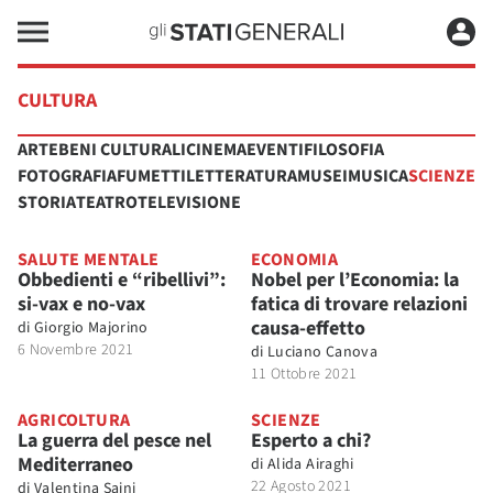
CULTURA
ARTE
BENI CULTURALI
CINEMA
EVENTI
FILOSOFIA
FOTOGRAFIA
FUMETTI
LETTERATURA
MUSEI
MUSICA
SCIENZE
STORIA
TEATRO
TELEVISIONE
SALUTE MENTALE
ECONOMIA
Obbedienti e “ribellivi”:
Nobel per l’Economia: la
si-vax e no-vax
fatica di trovare relazioni
causa-effetto
di
Giorgio Majorino
6 Novembre 2021
di
Luciano Canova
11 Ottobre 2021
AGRICOLTURA
SCIENZE
La guerra del pesce nel
Esperto a chi?
Mediterraneo
di
Alida Airaghi
22 Agosto 2021
di
Valentina Saini