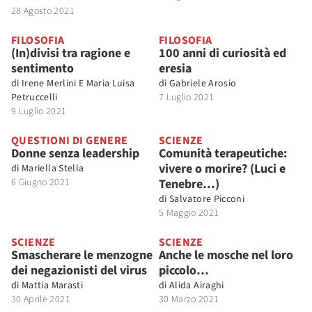
28 Agosto 2021
FILOSOFIA
FILOSOFIA
(In)divisi tra ragione e
100 anni di curiosità ed
sentimento
eresia
di
Irene Merlini E Maria Luisa
di
Gabriele Arosio
Petruccelli
7 Luglio 2021
9 Luglio 2021
QUESTIONI DI GENERE
SCIENZE
Donne senza leadership
Comunità terapeutiche:
vivere o morire? (Luci e
di
Mariella Stella
6 Giugno 2021
Tenebre…)
di
Salvatore Picconi
5 Maggio 2021
SCIENZE
SCIENZE
Smascherare le menzogne
Anche le mosche nel loro
dei negazionisti del virus
piccolo…
di
Mattia Marasti
di
Alida Airaghi
30 Aprile 2021
30 Marzo 2021