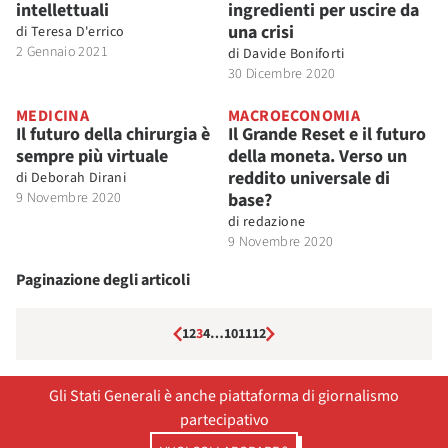
intellettuali
ingredienti per uscire da
una crisi
di
Teresa D'errico
2 Gennaio 2021
di
Davide Boniforti
30 Dicembre 2020
MEDICINA
MACROECONOMIA
Il futuro della chirurgia è
Il Grande Reset e il futuro
sempre più virtuale
della moneta. Verso un
reddito universale di
di
Deborah Dirani
9 Novembre 2020
base?
di
redazione
9 Novembre 2020
Paginazione degli articoli
1
2
3
4
…
10
11
12
Gli Stati Generali è anche piattaforma di giornalismo
partecipativo