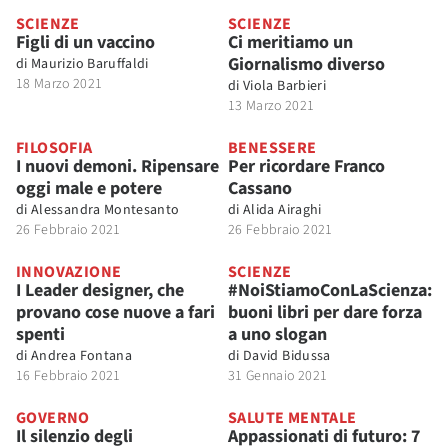
SCIENZE
SCIENZE
Figli di un vaccino
Ci meritiamo un
Giornalismo diverso
di
Maurizio Baruffaldi
18 Marzo 2021
di
Viola Barbieri
13 Marzo 2021
FILOSOFIA
BENESSERE
I nuovi demoni. Ripensare
Per ricordare Franco
oggi male e potere
Cassano
di
Alessandra Montesanto
di
Alida Airaghi
26 Febbraio 2021
26 Febbraio 2021
INNOVAZIONE
SCIENZE
I Leader designer, che
#NoiStiamoConLaScienza:
provano cose nuove a fari
buoni libri per dare forza
spenti
a uno slogan
di
Andrea Fontana
di
David Bidussa
16 Febbraio 2021
31 Gennaio 2021
GOVERNO
SALUTE MENTALE
Il silenzio degli
Appassionati di futuro: 7