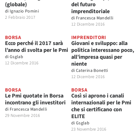
(globale)
del futuro
imprenditoriale
di
Ignazio Pomini
2 Febbraio 2017
di
Francesca Mandelli
12 Dicembre 2016
BORSA
IMPRENDITORI
Ecco perché il 2017 sarà
Giovani e sviluppo: alla
l’anno di svolta per le Pmi
politica interessano poco,
all’impresa quasi per
di
Gsglab
12 Dicembre 2016
niente
di
Caterina Bonetti
12 Dicembre 2016
BORSA
BORSA
Le Pmi quotate in Borsa
Così si aprono i canali
incontrano gli investitori
internazionali per le Pmi
che si certificano con
di
Francesca Mandelli
29 Novembre 2016
ELITE
di
Gsglab
23 Novembre 2016