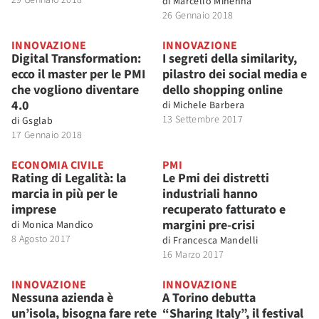
29 Gennaio 2018
di
Marcello Minenna
26 Gennaio 2018
INNOVAZIONE
INNOVAZIONE
Digital Transformation:
I segreti della similarity,
ecco il master per le PMI
pilastro dei social media e
che vogliono diventare
dello shopping online
4.0
di
Michele Barbera
13 Settembre 2017
di
Gsglab
17 Gennaio 2018
ECONOMIA CIVILE
PMI
Rating di Legalità: la
Le Pmi dei distretti
marcia in più per le
industriali hanno
imprese
recuperato fatturato e
margini pre-crisi
di
Monica Mandico
8 Agosto 2017
di
Francesca Mandelli
16 Marzo 2017
INNOVAZIONE
INNOVAZIONE
Nessuna azienda è
A Torino debutta
un’isola, bisogna fare rete
“Sharing Italy”, il festival