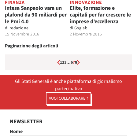
FINANZA
INNOVAZIONE
Intesa Sanpaolo vara un
Elite, formazione e
plafond da 90 miliardi per
capitali per far crescere le
le Pmi 4.0
imprese d’eccellenza
di
redazione
di
Gsglab
15 Novembre 2016
2 Novembre 2016
Paginazione degli articoli
1
2
3
…
6
7
8
Gli Stati Generali è anche piattaforma di giornalismo
partecipativo
VUOI COLLABORARE ?
NEWSLETTER
Nome