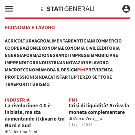
ECONOMIA E LAVORO
AGRICOLTURA
AGROALIMENTARE
ARTIGIANI
COMMERCIO
COOPERAZIONE
ECONOMIA
ECONOMIA CIVILE
EDITORIA
ENERGIA
FORMAZIONE
GRANDI IMPRESE
IMMOBILIARE
IMPRENDITORI
INDUSTRIA
INNOVAZIONE
LAVORO
MACROECONOMIA
MODA & DESIGN
PMI
PREVIDENZA
PROFESSIONI
SINDACATI
STARTUP
TERZO SETTORE
TRASPORTI
TURISMO
INDUSTRIA
PMI
La rivoluzione 4.0 è
Crisi di liquidità? Arriva la
iniziata, ma sta
moneta complementare
aumentando il divario tra
di
Marco Veruggio
Nord e Sud
2 Luglio 2018
di
Valentina Saini