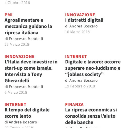
4 Ottobre 2018
PMI
INNOVAZIONE
Agroalimentare e
I distretti digitali
meccanica guidano la
di
Andrea Boscaro
ripresa italiana
10 Marzo 2018
di
Francesca Mandelli
29 Marzo 2018
INNOVAZIONE
INTERNET
L’Italia deve investire in
Digitale e lavoro: occorre
start-up come Israele.
superare neo-luddismo e
Intervista a Tony
“jobless society”
Gherardelli
di
Andrea Boscaro
19 Febbraio 2018
di
Francesca Mandelli
6 Marzo 2018
INTERNET
FINANZA
Il tempo del digitale
La ripresa economica si
scorre lento
consolida senza l’aiuto
delle banche
di
Andrea Boscaro