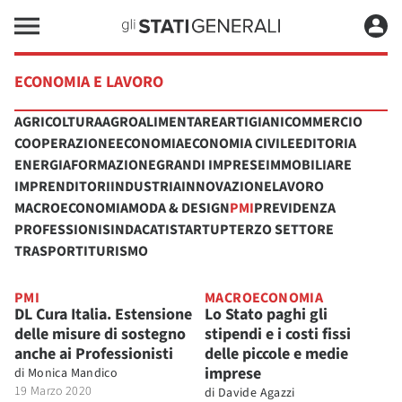
ECONOMIA E LAVORO
AGRICOLTURA
AGROALIMENTARE
ARTIGIANI
COMMERCIO
COOPERAZIONE
ECONOMIA
ECONOMIA CIVILE
EDITORIA
ENERGIA
FORMAZIONE
GRANDI IMPRESE
IMMOBILIARE
IMPRENDITORI
INDUSTRIA
INNOVAZIONE
LAVORO
MACROECONOMIA
MODA & DESIGN
PMI
PREVIDENZA
PROFESSIONI
SINDACATI
STARTUP
TERZO SETTORE
TRASPORTI
TURISMO
PMI
MACROECONOMIA
DL Cura Italia. Estensione
Lo Stato paghi gli
delle misure di sostegno
stipendi e i costi fissi
anche ai Professionisti
delle piccole e medie
imprese
di
Monica Mandico
19 Marzo 2020
di
Davide Agazzi