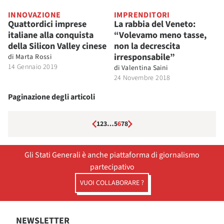
INNOVAZIONE
IMPRENDITORI
Quattordici imprese
La rabbia del Veneto:
italiane alla conquista
“Volevamo meno tasse,
della Silicon Valley cinese
non la decrescita
irresponsabile”
di
Marta Rossi
14 Gennaio 2019
di
Valentina Saini
24 Novembre 2018
Paginazione degli articoli
1
2
3
…
5
6
7
8
Gli Stati Generali è anche piattaforma di giornalismo
partecipativo
VUOI COLLABORARE ?
NEWSLETTER