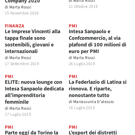
Company 2020
di
Marta Rossi
11 Ottobre 2019
di
Marta Rossi
15 Novembre 2019
FINANZA
PMI
Le Imprese Vincenti alla
Intesa Sanpaolo e
tappa finale sono
Confcommercio, al via
sostenibili, giovani e
plafond di 100 milioni di
internazionali
euro per PMI
di
Marta Rossi
di
Marta Rossi
17 Settembre 2019
26 Luglio 2019
PMI
PMI
ELITE: nuova lounge con
La Federlazio di Latina si
Intesa Sanpaolo dedicata
rinnova. E riparte,
all’imprenditoria
nonostante tutto
femminile
di
Mariassunta D'alessio
16 Luglio 2019
di
Marta Rossi
17 Luglio 2019
PMI
PMI
Parte oggi da Torino la
L’export dei distretti