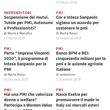
19 Marzo 2020
IMPRENDITORI
PMI
Sospensione dei mutui.
Cnr e Intesa Sanpaolo
Tutele per PMI, Autonomi
siglano un accordo per
e Professionisti?
sostenere le pmi
di
Monica Mandico
di
Marta Rossi
17 Marzo 2020
10 Febbraio 2020
PMI
PMI
Parte “Imprese Vincenti
Banco BPM e BEI:
2020”, il programma di
cinquecento milioni per le
Intesa Sanpaolo per le
pmi e le aziende agricole
PMI
italiane
di
Marta Rossi
di
redazione
30 Gennaio 2020
5 Dicembre 2019
PMI
PMI
Hai una PMI che valorizza
Nasce Exetra per
donne e welfare?
promuovere il made in
Partecipa a Women Value
Italy sui mercati esteri