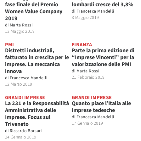
fase finale del Premio
lombardi cresce del 3,8%
Women Value Company
di
Francesca Mandelli
2019
3 Maggio 2019
di
Marta Rossi
13 Maggio 2019
PMI
FINANZA
Distretti industriali,
Parte la prima edizione di
fatturato in crescita per le
“Imprese Vincenti” per la
imprese. La meccanica
valorizzazione delle PMI
innova
di
Marta Rossi
21 Febbraio 2019
di
Francesca Mandelli
12 Marzo 2019
GRANDI IMPRESE
GRANDI IMPRESE
La 231 e la Responsabilità
Quanto piace l’Italia alle
Amministrativa delle
imprese tedesche
Imprese. Focus sul
di
Francesca Mandelli
Triveneto
17 Gennaio 2019
di
Riccardo Borsari
24 Gennaio 2019