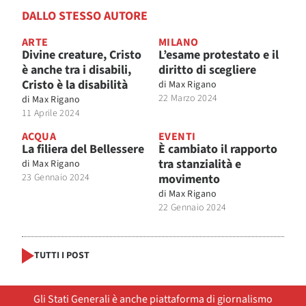
DALLO STESSO AUTORE
ARTE
MILANO
Divine creature, Cristo
L’esame protestato e il
è anche tra i disabili,
diritto di scegliere
Cristo è la disabilità
di
Max Rigano
22 Marzo 2024
di
Max Rigano
11 Aprile 2024
ACQUA
EVENTI
La filiera del Bellessere
È cambiato il rapporto
tra stanzialità e
di
Max Rigano
23 Gennaio 2024
movimento
di
Max Rigano
22 Gennaio 2024
TUTTI I POST
Gli Stati Generali è anche piattaforma di giornalismo