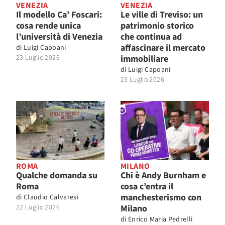
VENEZIA
VENEZIA
Il modello Ca’ Foscari:
Le ville di Treviso: un
cosa rende unica
patrimonio storico
l’università di Venezia
che continua ad
affascinare il mercato
di
Luigi Capoani
23 Luglio 2026
immobiliare
di
Luigi Capoani
23 Luglio 2026
ROMA
MILANO
Qualche domanda su
Chi è Andy Burnham e
Roma
cosa c’entra il
manchesterismo con
di
Claudio Calvaresi
22 Luglio 2026
Milano
di
Enrico Maria Pedrelli