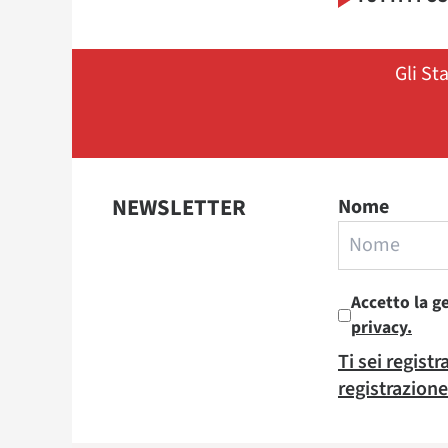
Gli St
NEWSLETTER
Nome
Accetto la g
privacy.
Ti sei regist
registrazione