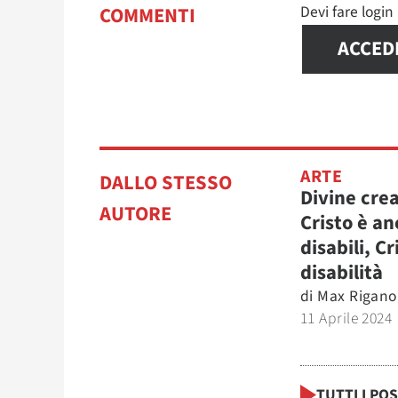
Devi fare logi
COMMENTI
ACCED
ARTE
DALLO STESSO
Divine cre
AUTORE
Cristo è an
disabili, Cr
disabilità
di
Max Rigano
11 Aprile 2024
TUTTI I PO