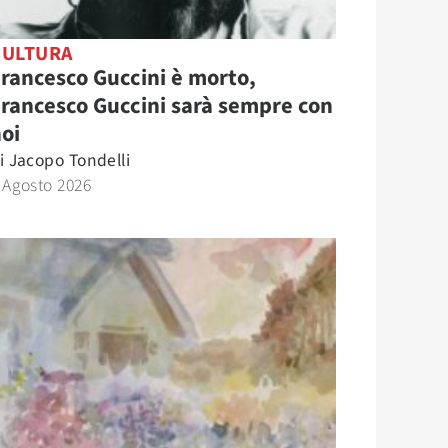
CULTURA
rancesco Guccini è morto,
rancesco Guccini sarà sempre con
oi
i
Jacopo Tondelli
 Agosto 2026