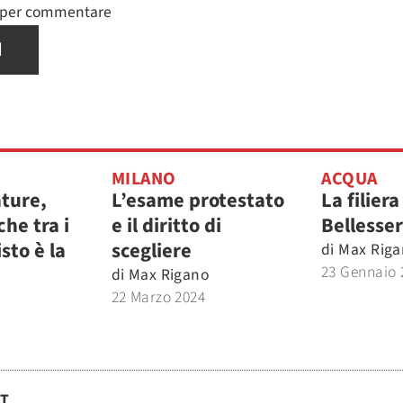
n per commentare
I
MILANO
ACQUA
ature,
L’esame protestato
La filiera
che tra i
e il diritto di
Bellesse
isto è la
scegliere
di
Max Riga
23 Gennaio 
di
Max Rigano
22 Marzo 2024
ST