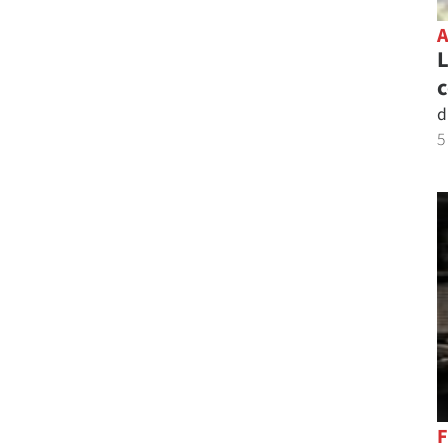
L
c
d
5
F