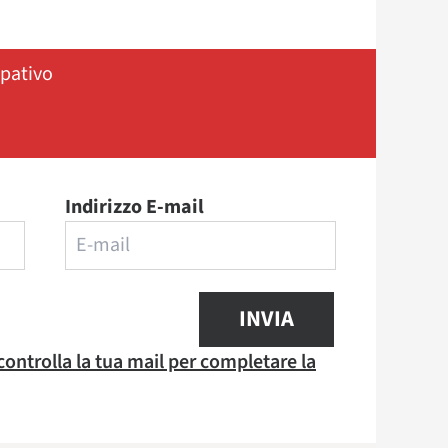
ipativo
Indirizzo E-mail
INVIA
 controlla la tua mail per completare la