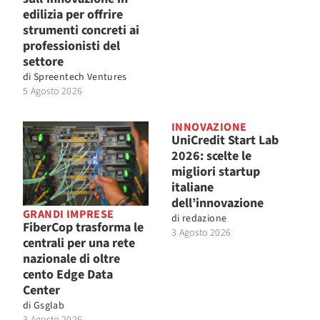
edilizia per offrire
strumenti concreti ai
professionisti del
settore
di
Spreentech Ventures
5 Agosto 2026
INNOVAZIONE
UniCredit Start Lab
2026: scelte le
migliori startup
italiane
dell’innovazione
GRANDI IMPRESE
di
redazione
FiberCop trasforma le
3 Agosto 2026
centrali per una rete
nazionale di oltre
cento Edge Data
Center
di
Gsglab
3 Agosto 2026