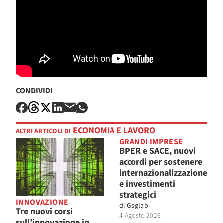
CONDIVIDI
ECONOMIA E LAVORO
ALTRI ARTICOLI DI
GRANDI IMPRESE
BPER e SACE, nuovi
accordi per sostenere
internazionalizzazione
e investimenti
strategici
INNOVAZIONE
di
Gsglab
Tre nuovi corsi
4 Agosto 2026
sull’innovazione in