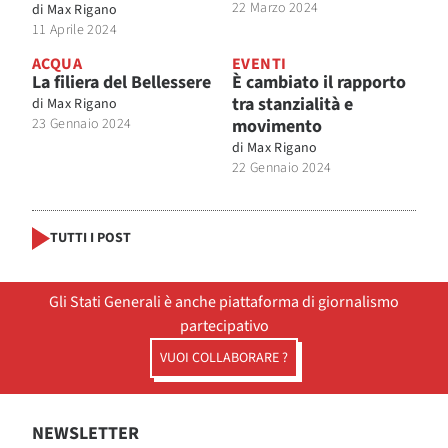
22 Marzo 2024
di
Max Rigano
11 Aprile 2024
ACQUA
EVENTI
La filiera del Bellessere
È cambiato il rapporto
tra stanzialità e
di
Max Rigano
23 Gennaio 2024
movimento
di
Max Rigano
22 Gennaio 2024
TUTTI I POST
Gli Stati Generali è anche piattaforma di giornalismo
partecipativo
VUOI COLLABORARE ?
NEWSLETTER