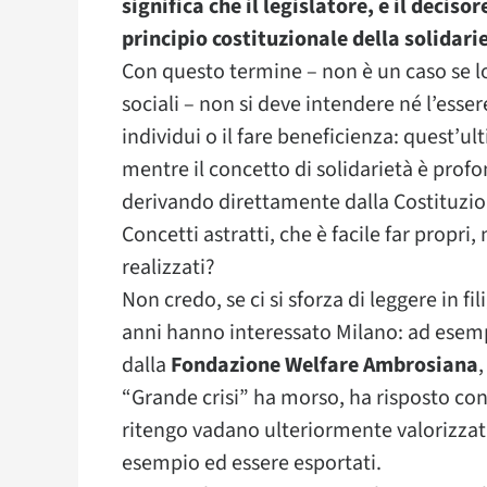
significa che il legislatore, e il decisor
principio costituzionale della solidari
Con questo termine – non è un caso se lo
sociali – non si deve intendere né l’esse
individui o il fare beneficienza: quest’ul
mentre il concetto di solidarietà è prof
derivando direttamente dalla Costituzio
Concetti astratti, che è facile far propr
realizzati?
Non credo, se ci si sforza di leggere in f
anni hanno interessato Milano: ad esemp
dalla
Fondazione Welfare Ambrosiana
,
“Grande crisi” ha morso, ha risposto con
ritengo vadano ulteriormente valorizza
esempio ed essere esportati.