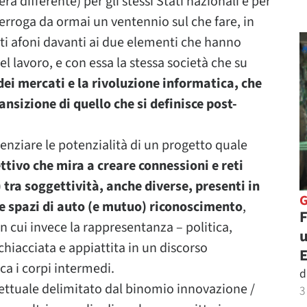
a differente) per gli stessi Stati nazionali e per
interroga da ormai un ventennio sul che fare, in
sti afoni davanti ai due elementi che hanno
l lavoro, e con essa la stessa società che su
dei mercati e la rivoluzione informatica, che
ansizione di quello che si definisce post-
nziare le potenzialità di un progetto quale
ettivo che mira a creare connessioni e reti
ra soggettività, anche diverse, presenti in
e spazi di auto (e mutuo) riconoscimento
,
F
n cui invece la rappresentanza – politica,
u
hiacciata e appiattita in un discorso
ica i corpi intermedi.
d
ettuale delimitato dal binomio innovazione /
3