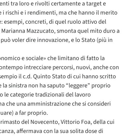
nti tra loro e rivolti certamente a target e
e i rischi e i rendimenti, ma che hanno il merito
 esempi, concreti, di quel ruolo attivo del
a Marianna Mazzucato, smonta quel mito duro a
 può voler dire innovazione, e lo Stato (più in
nomico e sociale» che limitano di fatto la
l contempo intrecciare percorsi, nuovi, anche con
sempio il c.d. Quinto Stato di cui hanno scritto
e la sinistra non ha saputo “leggere” proprio
so le categorie tradizionali del lavoro
a che una amministrazione che si consideri
are) a far proprio.
 rimasto del Novecento, Vittorio Foa, della cui
canza, affermava con la sua solita dose di