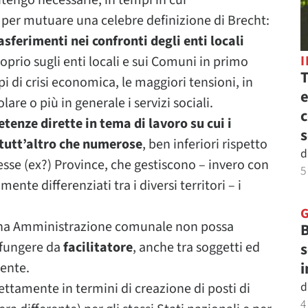
tengo necessarie, in tempi in cui
, per mutuare una celebre definizione di Brecht:
rasferimenti nei confronti degli enti locali
prio sugli enti locali e sui Comuni in primo
T
i di crisi economica, le maggiori tensioni, in
e
are o più in generale i servizi sociali.
c
tenze dirette in tema di lavoro su cui i
s
tutt’altro che numerose
, ben inferiori rispetto
d
tesse (ex?) Province, che gestiscono – invero con
5
ente differenziati tra i diversi territori – i
 una Amministrazione comunale non possa
B
 fungere da
facilitatore
, anche tra soggetti ed
s
i
ente.
d
rettamente in termini di creazione di posti di
4