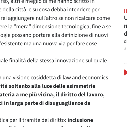
so, altri e meglio di me hanno scritto in
della città, e su cosa debba intendere per
U
prei aggiungere null’altro se non ricalcare come
m
re la “mera” dimensione tecnologica, fine a se
d
ogie possano portare alla definizione di nuovi
d
’esistente ma una nuova via per fare cose
3
ale finalità della stessa innovazione sul quale
a una visione cosiddetta di law and economics
ità soltanto alla luce delle asimmetrie
eria a me più vicina, il diritto del lavoro,
ti in larga parte di disuguaglianze da
ica per il tramite del diritto:
inclusione