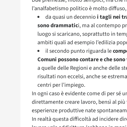
Due premesse, molto semplici, ma che ri
l’analfabetismo politico è molto diffuso
da quasi un decennio
i tagli nei t
sono drammatic
i, ma al contempo pro
luogo si scaricano, soprattutto in temp
ambiti quali ad esempio l’edilizia popol
il secondo punto riguarda le
compe
Comuni possono contare e che sono 
a quelle delle Regioni e anche delle s
risultati non eccelsi, anche se estremam
centri per l’impiego.
In ogni caso è evidente come di per sé
direttamente creare lavoro, bensì al più
esperienze produttive nate spontaneam
In realtà questa difficoltà ad incidere di