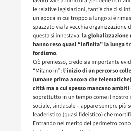
lavoro vale addirittura (sebbene in manier
le relative legislazioni, tant’è che ci si 
un’epoca in cui troppo a lungo si è rima
spazzato via la vecchia organizzazione de
questa si innestava:
la globalizzazione 
hanno reso quasi “infinita” la lunga tr
fordismo
.
Ciò premesso, credo sia importante evide
“Milano in”:
l’inizio di un percorso coll
(umane prima ancora che telematiche) t
città ma a cui spesso mancano ambiti 
soprattutto in un tempo come il nostro i
sociale, sindacale – appare sempre più sc
leaderistico (quasi fideistico) che mortif
Entrando nel merito del perimetro conc