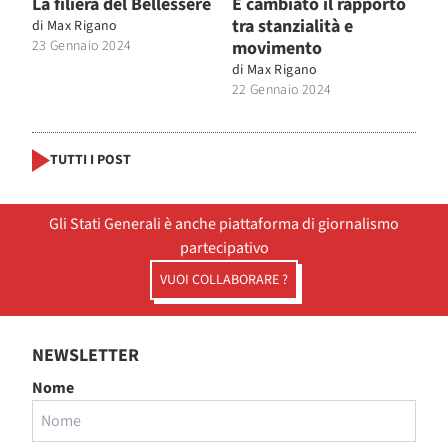
La filiera del Bellessere
È cambiato il rapporto
tra stanzialità e
di
Max Rigano
23 Gennaio 2024
movimento
di
Max Rigano
22 Gennaio 2024
TUTTI I POST
Gli Stati Generali è anche piattaforma di giornalismo
partecipativo
VUOI COLLABORARE ?
NEWSLETTER
Nome