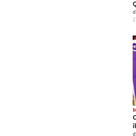
d
2
C
i
d