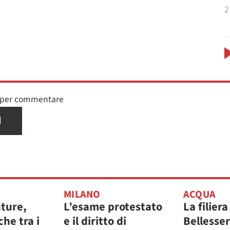
2
n per commentare
I
MILANO
ACQUA
ature,
L’esame protestato
La filiera
che tra i
e il diritto di
Bellesse