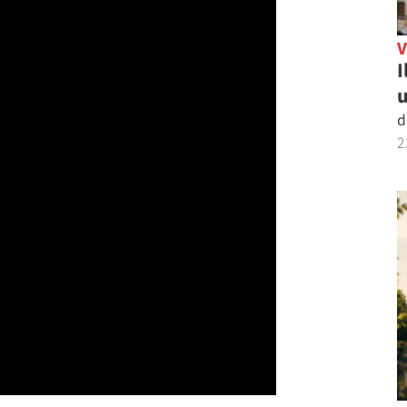
I
u
d
2