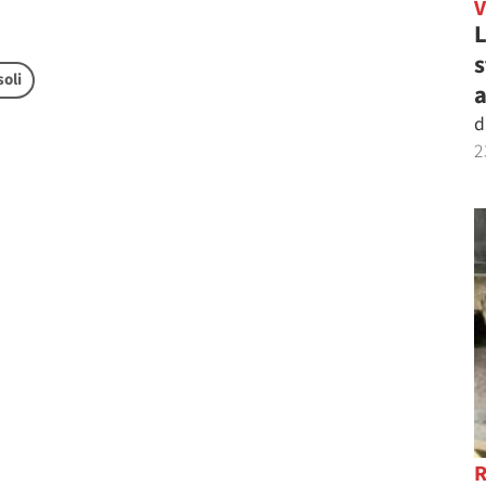
L
s
oli
a
d
2