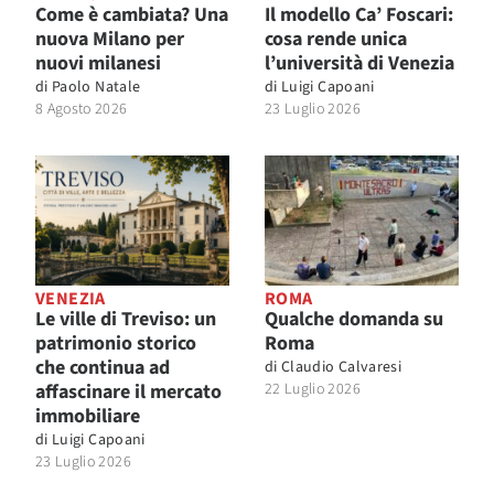
Come è cambiata? Una
Il modello Ca’ Foscari:
nuova Milano per
cosa rende unica
nuovi milanesi
l’università di Venezia
di
Paolo Natale
di
Luigi Capoani
8 Agosto 2026
23 Luglio 2026
VENEZIA
ROMA
Le ville di Treviso: un
Qualche domanda su
patrimonio storico
Roma
che continua ad
di
Claudio Calvaresi
affascinare il mercato
22 Luglio 2026
immobiliare
di
Luigi Capoani
23 Luglio 2026