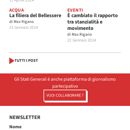
11 Aprile 2024
ACQUA
EVENTI
La filiera del Bellessere
È cambiato il rapporto
tra stanzialità e
di
Max Rigano
23 Gennaio 2024
movimento
di
Max Rigano
22 Gennaio 2024
TUTTI I POST
Gli Stati Generali è anche piattaforma di giornalismo
partecipativo
VUOI COLLABORARE ?
NEWSLETTER
Nome