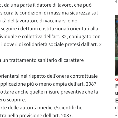
4
 da una parte il datore di lavoro, che può
icura le condizioni di massima sicurezza sul
rtà del lavoratore di vaccinarsi o no.
eguire i dettami costituzionali orientati alla
ividuale e collettiva dell’art. 32, coniugato con
 i doveri di solidarietà sociale pretesi dall’art. 2
a un trattamento sanitario di carattere
ientarsi nel rispetto dell’onere contrattuale
applicazione più o meno ampia dell’art. 2087
F
adottare anche quelle misure preventive che la
u
ero scoprire.
te delle autorità medico/scientifiche
d
3
tra nella previsione dell’art. 2087.