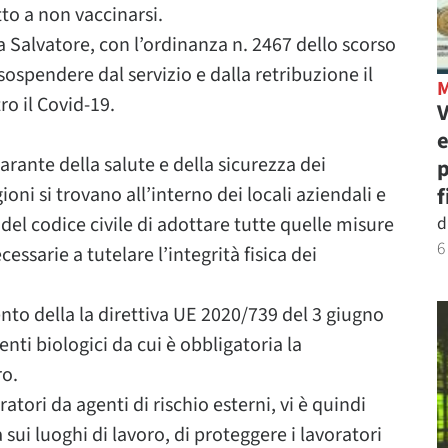
tto a non vaccinarsi.
a Salvatore, con l’ordinanza n. 2467 dello scorso
 sospendere dal servizio e dalla retribuzione il
ro il Covid-19.
V
e
ante della salute e della sicurezza dei
p
ioni si trovano all’interno dei locali aziendali e
f
7 del codice civile di adottare tutte quelle misure
d
6
ssarie a tutelare l’integrità fisica dei
nto della la direttiva UE 2020/739 del 3 giugno
enti biologici da cui è obbligatoria la
ro.
atori da agenti di rischio esterni, vi è quindi
sui luoghi di lavoro, di proteggere i lavoratori