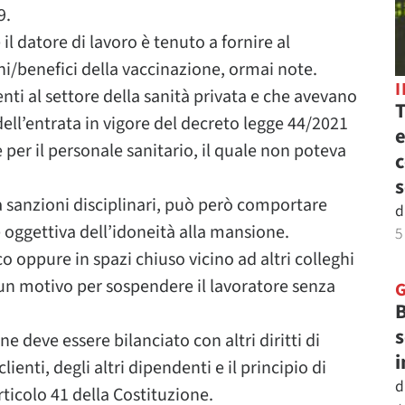
9.
il datore di lavoro è tenuto a fornire al
chi/benefici della vaccinazione, ormai note.
nti al settore della sanità privata e che avevano
T
ell’entrata in vigore del decreto legge 44/2021
e
per il personale sanitario, il quale non poteva
c
s
 a sanzioni disciplinari, può però comportare
d
 oggettiva dell’idoneità alla mansione.
5
o oppure in spazi chiuso vicino ad altri colleghi
un motivo per sospendere il lavoratore senza
B
s
ne deve essere bilanciato con altri diritti di
i
lienti, degli altri dipendenti e il principio di
d
rticolo 41 della Costituzione.