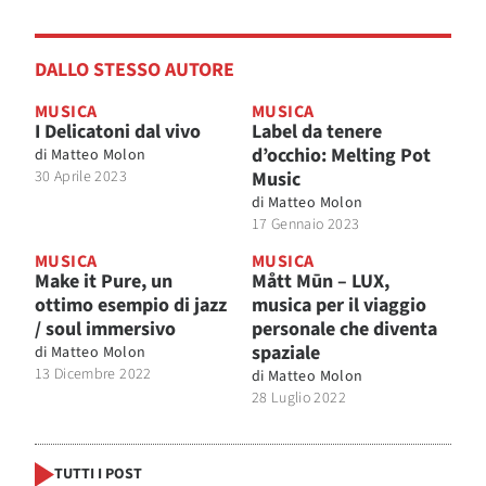
DALLO STESSO AUTORE
MUSICA
MUSICA
I Delicatoni dal vivo
Label da tenere
d’occhio: Melting Pot
di
Matteo Molon
30 Aprile 2023
Music
di
Matteo Molon
17 Gennaio 2023
MUSICA
MUSICA
Make it Pure, un
Mått Mūn – LUX,
ottimo esempio di jazz
musica per il viaggio
/ soul immersivo
personale che diventa
spaziale
di
Matteo Molon
13 Dicembre 2022
di
Matteo Molon
28 Luglio 2022
TUTTI I POST