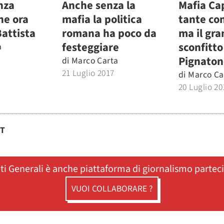
nza
Anche senza la
Mafia Cap
he ora
mafia la politica
tante co
Battista
romana ha poco da
ma il gr
festeggiare
sconfitto
a
Pignaton
di
Marco Carta
21 Luglio 2017
di
Marco Ca
20 Luglio 20
ST
ati Generali è anche piattaforma di giornalismo partec
VUOI COLLABORARE ?