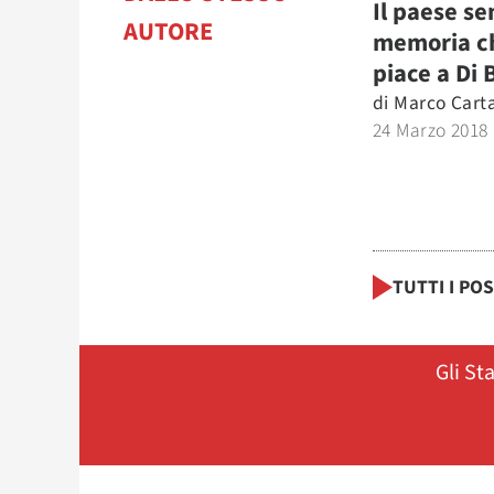
Il paese se
AUTORE
memoria c
piace a Di 
di
Marco Cart
24 Marzo 2018
TUTTI I PO
Gli St