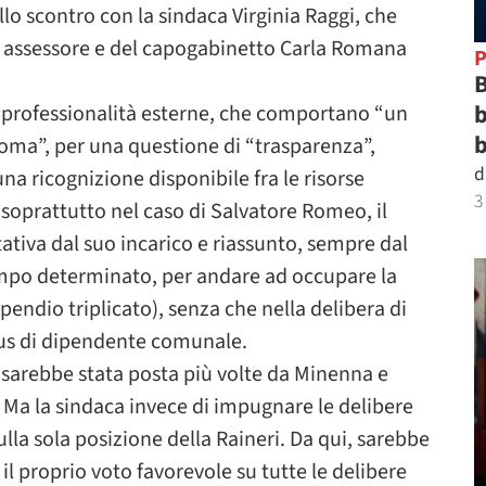
llo scontro con la sindaca Virginia Raggi, che
ex assessore e del capogabinetto Carla Romana
P
B
b
i professionalità esterne, che comportano “un
b
Roma”, per una questione di “trasparenza”,
d
a ricognizione disponibile fra le risorse
3
soprattutto nel caso di Salvatore Romeo, il
tiva dal suo incarico e riassunto, sempre dal
mpo determinato, per andare ad occupare la
pendio triplicato), senza che nella delibera di
tus di dipendente comunale.
o
sarebbe stata posta più volte da Minenna e
. Ma la sindaca invece di impugnare le delibere
ulla sola posizione della Raineri. Da qui, sarebbe
il proprio voto favorevole su tutte le delibere