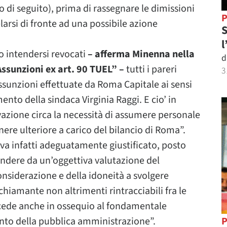
o di seguito), prima di rassegnare le dimissioni
P
arsi di fronte ad una possibile azione
S
l
 intendersi revocati
– afferma Minenna nella
d
Assunzioni ex art. 90 TUEL” –
tutti i pareri
3
assunzioni effettuate da Roma Capitale ai sensi
mento della sindaca Virginia Raggi. E cio’ in
vazione circa la necessità di assumere personale
ere ulteriore a carico del bilancio di Roma”.
va infatti adeguatamente giustificato, posto
indere da un’oggettiva valutazione del
onsiderazione e della idoneità a svolgere
 chiamante non altrimenti rintracciabili fra le
recede anche in ossequio al fondamentale
nto della pubblica amministrazione”.
P