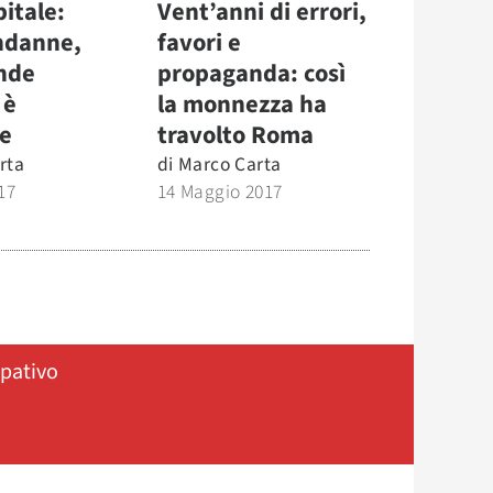
itale:
Vent’anni di errori,
ndanne,
favori e
ande
propaganda: così
 è
la monnezza ha
e
travolto Roma
rta
di
Marco Carta
17
14 Maggio 2017
ipativo