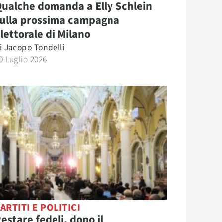
ualche domanda a Elly Schlein
sulla prossima campagna
lettorale di Milano
i
Jacopo Tondelli
0 Luglio 2026
ARTITI E POLITICI
estare fedeli, dopo il