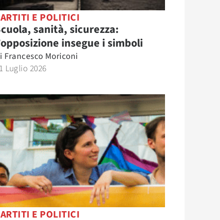
ARTITI E POLITICI
cuola, sanità, sicurezza:
’opposizione insegue i simboli
i
Francesco Moriconi
1 Luglio 2026
ARTITI E POLITICI