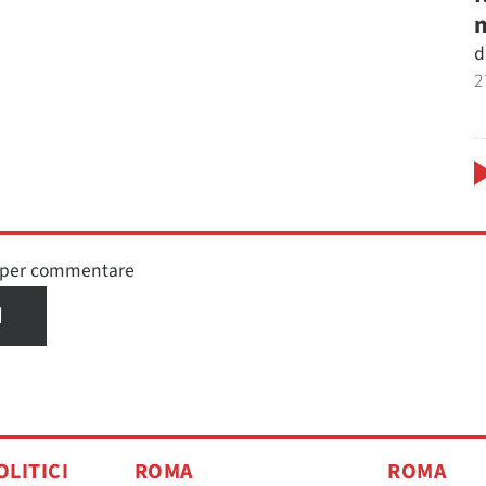
m
d
2
n per commentare
I
OLITICI
ROMA
ROMA