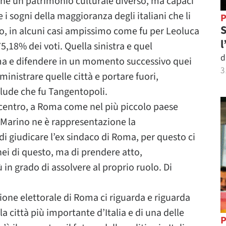
che un patrimonio culturale diverso, ma capaci
e i sogni della maggioranza degli italiani che li
P
S
, in alcuni casi ampissimo come fu per Leoluca
l
5,18% dei voti. Quella sinistra e quel
d
ima e difendere in un momento successivo quei
3
mministrare quelle città e portare fuori,
lude che fu Tangentopoli.
n centro, a Roma come nel più piccolo paese
o Marino ne è rappresentazione la
di giudicare l’ex sindaco di Roma, per questo ci
ei di questo, ma di prendere atto,
 in grado di assolvere al proprio ruolo. Di
one elettorale di Roma ci riguarda e riguarda
lla città più importante d’Italia e di una delle
P