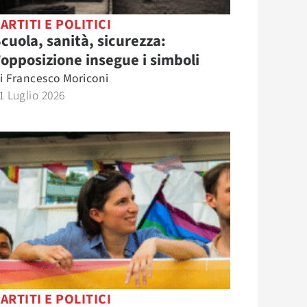
ARTITI E POLITICI
cuola, sanità, sicurezza:
’opposizione insegue i simboli
i
Francesco Moriconi
1 Luglio 2026
ARTITI E POLITICI