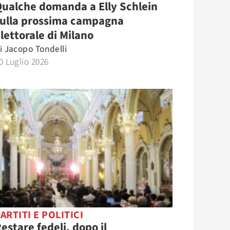
ualche domanda a Elly Schlein
sulla prossima campagna
lettorale di Milano
i
Jacopo Tondelli
0 Luglio 2026
ARTITI E POLITICI
estare fedeli, dopo il