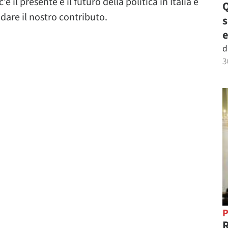
è il presente e il futuro della politica in Italia e
Q
 dare il nostro contributo.
e
d
3
P
R