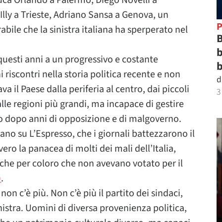
ca Orlando a Palermo, Diego Novelli a
Illy a Trieste, Adriano Sansa a Genova, un
P
le che la sinistra italiana ha sperperato nel
B
b
questi anni a un progressivo e costante
b
riscontri nella storia politica recente e non
d
a il Paese dalla periferia al centro, dai piccoli
3
alle regioni più grandi, ma incapace di gestire
o dopo anni di opposizione e di malgoverno.
o su L’Espresso, che i giornali battezzarono il
ero la panacea di molti dei mali dell’Italia,
che per coloro che non avevano votato per il
)
.
on c’è più. Non c’è più il partito dei sindaci,
inistra. Uomini di diversa provenienza politica,