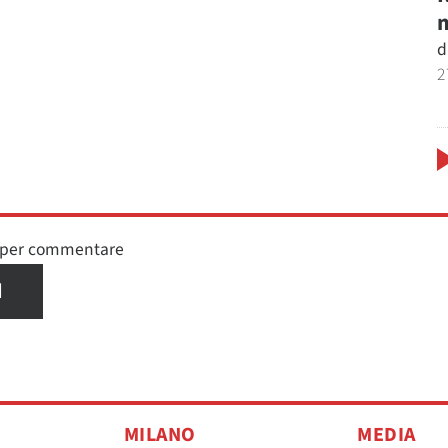
m
d
2
n per commentare
I
MILANO
MEDIA