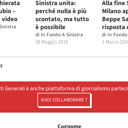
hierata
Sinistra unita:
Alla fine
ubio –
perché nulla è più
Milano a
a video
scontato, ma tutto
Beppe Sal
è possibile
risposta 
Sinistra
di
In Fondo A Sinistra
di
In Fondo 
28 Maggio 2019
1 Marzo 201
ST
ati Generali è anche piattaforma di giornalismo partec
VUOI COLLABORARE ?
Cognome