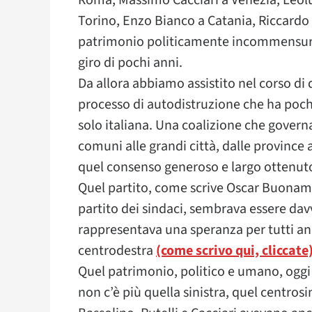
Roma, Massimo Cacciari a Venezia, Leolu
Torino, Enzo Bianco a Catania, Riccardo 
patrimonio politicamente incommensurabi
giro di pochi anni.
Da allora abbiamo assistito nel corso di 
processo di autodistruzione che ha pochi 
solo italiana. Una coalizione che governav
comuni alle grandi città, dalle province 
quel consenso generoso e largo ottenut
Quel partito, come scrive Oscar Buonaman
partito dei sindaci, sembrava essere davv
rappresentava una speranza per tutti an
centrodestra
(come scrivo qui, cliccate
Quel patrimonio, politico e umano, oggi n
non c’è più quella sinistra, quel centros