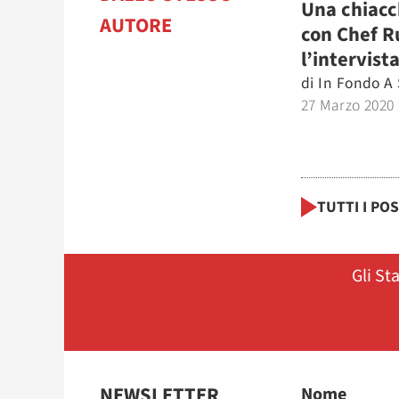
Una chiacc
AUTORE
con Chef R
l’intervist
di
In Fondo A 
27 Marzo 2020
TUTTI I PO
Gli St
NEWSLETTER
Nome