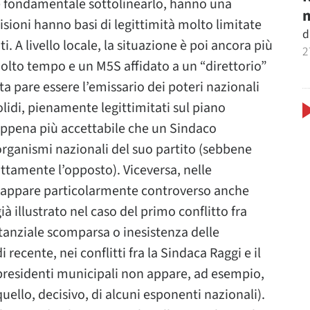
, è fondamentale sottolinearlo, hanno una
m
isioni hanno basi di legittimità molto limitate
d
i. A livello locale, la situazione è poi ancora più
2
lto tempo e un M5S affidato a un “direttorio”
a pare essere l’emissario dei poteri nazionali
solidi, pienamente legittimitati sul piano
ppena più accettabile che un Sindaco
organismi nazionali del suo partito (sebbene
attamente l’opposto). Viceversa, nelle
ti appare particolarmente controverso anche
ià illustrato nel caso del primo conflitto fra
ostanziale scomparsa o inesistenza delle
 recente, nei conflitti fra la Sindaca Raggi e il
ei presidenti municipali non appare, ad esempio,
llo, decisivo, di alcuni esponenti nazionali).