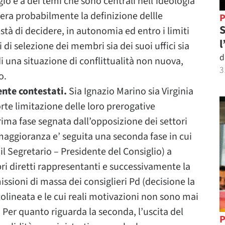
io e a dei temi che sono centrali nell’ideologia
 era probabilmente la definizione dellle
P
S
stà di decidere, in autonomia ed entro i limiti
l
i di selezione dei membri sia dei suoi uffici sia
d
di una situazione di conflittualità non nuova,
3
o.
ente contestati.
Sia Ignazio Marino sia Virginia
orte limitazione delle loro prerogative
prima fase segnata dall’opposizione dei settori
 maggioranza e’ seguita una seconda fase in cui
(il Segretario – Presidente del Consiglio) a
pri diretti rappresentanti e successivamente la
ssioni di massa dei consiglieri Pd (decisione la
olineata e le cui reali motivazioni non sono mai
 Per quanto riguarda la seconda, l’uscita del
P