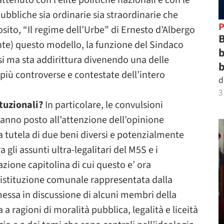
tenuto con l’elite politiche nazionali e con le
ubbliche sia ordinarie sia straordinarie che
P
osito, “Il regime dell’Urbe” di Ernesto d’Albergo
B
nte) questo modello, la funzione del Sindaco
b
rsi ma sta addirittura divenendo una delle
b
più controverse e contestate dell’intero
d
3
ituzionali?
In particolare, le convulsioni
anno posto all’attenzione dell’opinione
a tutela di due beni diversi e potenzialmente
 gli assunti ultra-legalitari del M5S e i
ione capitolina di cui questo e’ ora
l’istituzione comunale rappresentata dalla
 messa in discussione di alcuni membri della
 a ragioni di moralità pubblica, legalità e liceità