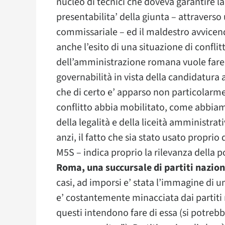
nucleo di tecnici che doveva garantire la
presentabilita’ della giunta – attraverso
commissariale – ed il maldestro avvicend
anche l’esito di una situazione di conflitt
dell’amministrazione romana vuole fare i
governabilità in vista della candidatura 
che di certo e’ apparso non particolarmen
conflitto abbia mobilitato, come abbiamo
della legalità e della liceità amministrat
anzi, il fatto che sia stato usato proprio 
M5S – indica proprio la rilevanza della p
Roma, una succursale di partiti nazio
casi, ad imporsi e’ stata l’immagine di
e’ costantemente minacciata dai partiti n
questi intendono fare di essa (si potreb