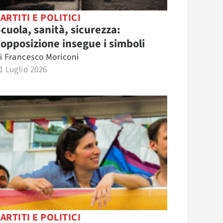
ARTITI E POLITICI
cuola, sanità, sicurezza:
’opposizione insegue i simboli
i
Francesco Moriconi
1 Luglio 2026
ARTITI E POLITICI