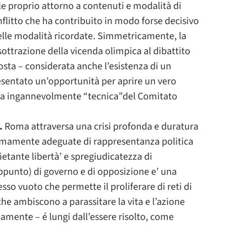
ale proprio attorno a contenuti e modalità di
flitto che ha contribuito in modo forse decisivo
nelle modalità ricordate. Simmetricamente, la
ottrazione della vicenda olimpica al dibattito
sta – considerata anche l’esistenza di un
sentato un’opportunità per aprire un vero
chia ingannevolmente “tecnica”del Comitato
i.
Roma attraversa una crisi profonda e duratura
nimamente adeguate di rappresentanza politica
uietante libertà’ e spregiudicatezza di
appunto) di governo e di opposizione e’ una
so vuoto che permette il proliferare di reti di
che ambiscono a parassitare la vita e l’azione
iamente – é lungi dall’essere risolto, come