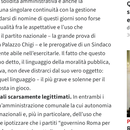
 solidità amministrativa e anche la
Q
 una singolare continuità con la gestione
arsi di nomine di questi giorni sono forse
e
ualità fra le aspettative e l’uso che
d
3
l partito nazionale – la grande prova di
a Palazzo Chigi – e le prerogative di un Sindaco
te abile nell’esercitarle. Il fatto che questo
 detto, il linguaggio della moralità pubblica,
iva, non deve distrarci dal suo vero oggetto:
quel linguaggio – il più grave e solenne per il
osta in gioco.
nali scarsamente legittimati.
In entrambi i
 un’amministrazione comunale la cui autonomia
azionali e, più in particolare, dell’uso che
P
be ipotizzare che i partiti “governino Roma per
R