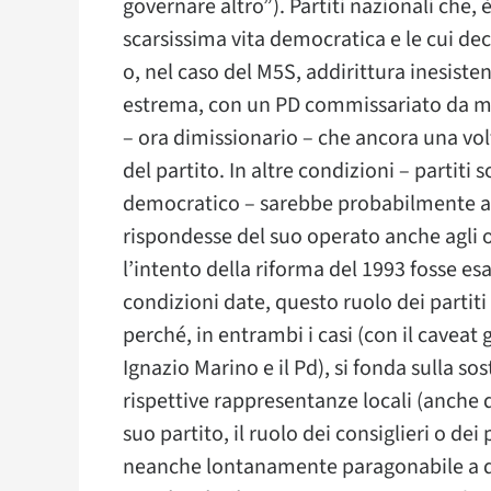
governare altro”). Partiti nazionali che
scarsissima vita democratica e le cui dec
o, nel caso del M5S, addirittura inesistent
estrema, con un PD commissariato da mo
– ora dimissionario – che ancora una volt
del partito. In altre condizioni – partiti 
democratico – sarebbe probabilmente a
rispondesse del suo operato anche agli 
l’intento della riforma del 1993 fosse es
condizioni date, questo ruolo dei parti
perché, in entrambi i casi (con il caveat g
Ignazio Marino e il Pd), si fonda sulla s
rispettive rappresentanze locali (anche di
suo partito, il ruolo dei consiglieri o d
neanche lontanamente paragonabile a que