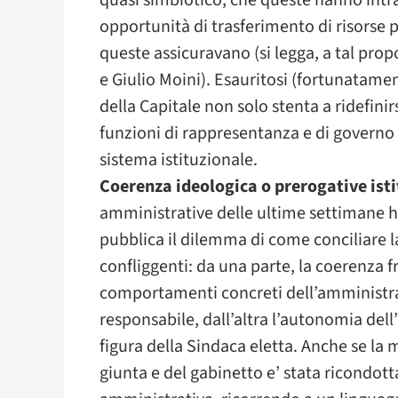
quasi simbiotico, che queste hanno intrat
opportunità di trasferimento di risorse p
queste assicuravano (si legga, a tal prop
e Giulio Moini). Esauritosi (fortunatame
della Capitale non solo stenta a ridefini
funzioni di rappresentanza e di governo 
sistema istituzionale.
Coerenza ideologica o prerogative ist
amministrative delle ultime settimane h
pubblica il dilemma di come conciliare l
confliggenti: da una parte, la coerenza fra
comportamenti concreti dell’amministraz
responsabile, dall’altra l’autonomia del
figura della Sindaca eletta. Anche se la
giunta e del gabinetto e’ stata ricondotta