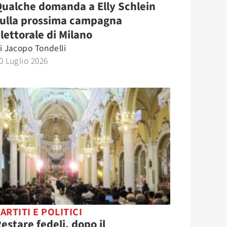
ualche domanda a Elly Schlein
sulla prossima campagna
lettorale di Milano
i
Jacopo Tondelli
0 Luglio 2026
ARTITI E POLITICI
estare fedeli, dopo il