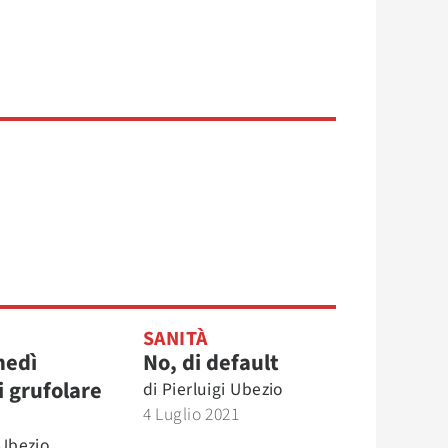
SANITÀ
nedì
No, di default
i grufolare
di
Pierluigi Ubezio
4 Luglio 2021
 Ubezio