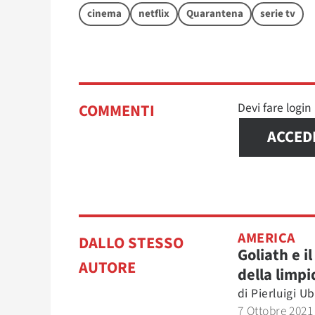
cinema
netflix
Quarantena
serie tv
Devi fare logi
COMMENTI
ACCED
AMERICA
DALLO STESSO
Goliath e il
AUTORE
della limp
di
Pierluigi U
7 Ottobre 2021