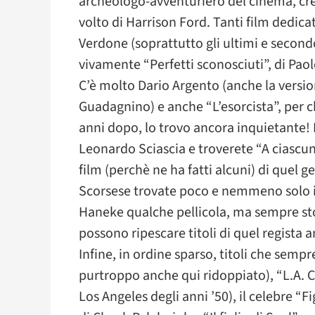
archeologo-avventuriero del cinema, cre
volto di Harrison Ford. Tanti film dedicat
Verdone (soprattutto gli ultimi e second
vivamente “Perfetti sconosciuti”, di Pao
C’è molto Dario Argento (anche la versio
Guadagnino) e anche “L’esorcista”, per ch
anni dopo, lo trovo ancora inquietante! P
Leonardo Sciascia e troverete “A ciascuno
film (perchè ne ha fatti alcuni) di quel 
Scorsese trovate poco e nemmeno solo i t
Haneke qualche pellicola, ma sempre stor
possono ripescare titoli di quel regista
Infine, in ordine sparso, titoli che semp
purtroppo anche qui ridoppiato), “L.A. C
Los Angeles degli anni ’50), il celebre “F