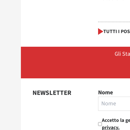
TUTTI I PO
Gli St
NEWSLETTER
Nome
Accetto la g
privacy.