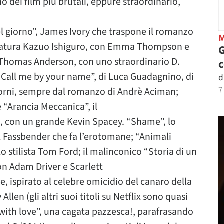
uno dei film più brutali, eppure straordinario,
del giorno”, James Ivory che traspone il romanzo
ratura Kazuo Ishiguro, con Emma Thompson e
G
l Thomas Anderson, con uno straordinario D.
e “Call me by your name”, di Luca Guadagnino, di
d
7
 giorni, sempre dal romanzo di Andrè Aciman;
 “Arancia Meccanica”, il
, con un grande Kevin Spacey. “Shame”, lo
 Fassbender che fa l’erotomane; “Animali
o stilista Tom Ford; il malinconico “Storia di un
con Adam Driver e Scarlett
 ispirato al celebre omicidio del canaro della
len (gli altri suoi titoli su Netflix sono quasi
 with love”, una cagata pazzesca!, parafrasando