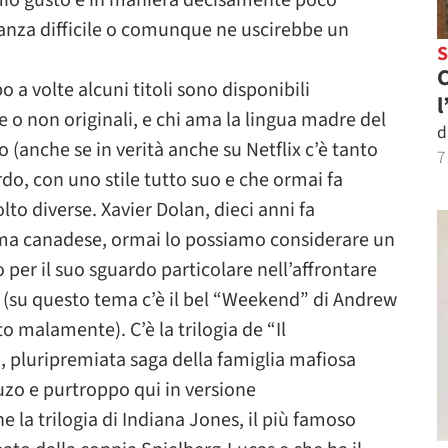
 mio gusto e in maniera decisamente poco
anza difficile o comunque ne uscirebbe un
C
a volte alcuni titoli sono disponibili
l
o non originali, e chi ama la lingua madre del
d
o (anche se in verità anche su Netflix c’è tanto
7
rdo, con uno stile tutto suo e che ormai fa
lto diverse. Xavier Dolan, dieci anni fa
ma canadese, ormai lo possiamo considerare un
er il suo sguardo particolare nell’affrontare
(su questo tema c’è il bel “Weekend” di Andrew
o malamente). C’è la trilogia de “Il
), pluripremiata saga della famiglia mafiosa
uzo e purtroppo qui in versione
e la trilogia di Indiana Jones, il più famoso