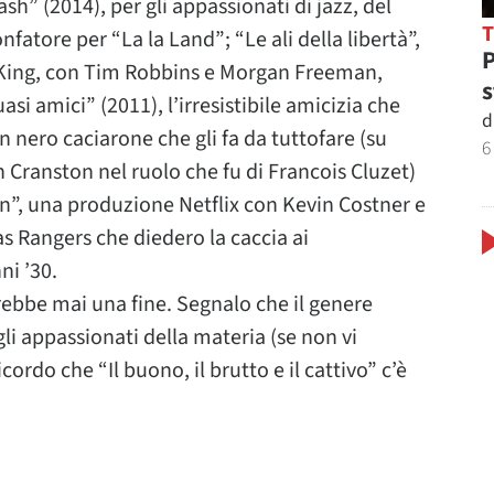
h” (2014), per gli appassionati di jazz, del
fatore per “La la Land”; “Le ali della libertà”,
P
 King, con Tim Robbins e Morgan Freeman,
s
asi amici” (2011), l’irresistibile amicizia che
d
n nero caciarone che gli fa da tuttofare (su
6
Cranston nel ruolo che fu di Francois Cluzet)
”, una produzione Netflix con Kevin Costner e
s Rangers che diedero la caccia ai
ni ’30.
rebbe mai una fine. Segnalo che il genere
i appassionati della materia (se non vi
ordo che “Il buono, il brutto e il cattivo” c’è