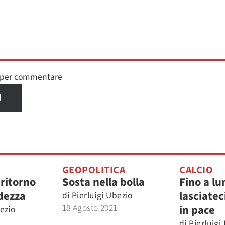
n per commentare
I
GEOPOLITICA
CALCIO
 ritorno
Sosta nella bolla
Fino a lu
idezza
lasciatec
di
Pierluigi Ubezio
18 Agosto 2021
in pace
bezio
di
Pierluigi