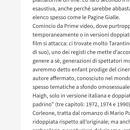
piattaforme on line. Lo farò secondo il
esaustiva, anche perché sarebbe abbast
elenco spesso come le Pagine Gialle.
Comincio da Prime video, dove purtroppo 
temporaneamente o in versioni doppiate 
film si attacca: ci trovate molto Tarantin
di suo), uno dei registi che mette d’acco
genere a sè, generazioni di spettatori mo
avremmo detto enfant prodige del cine
autore affermato, conosciuto nel mondo p
spesso tematiche a sfondo omosessuale 
Haigh, solo in versione italiana e doppiat
padrino” (tre capitoli: 1972, 1974 e 1990
Corleone, tratta dal romanzo di Mario P
ridoppiata rispetto all’originale; ma anch