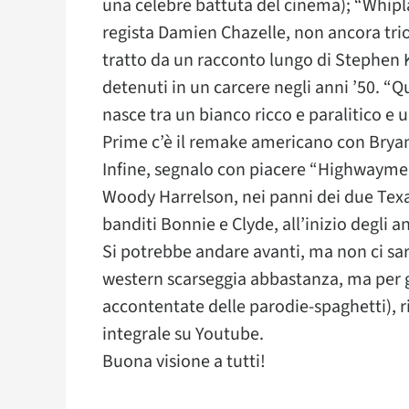
una celebre battuta del cinema); “Whiplas
regista Damien Chazelle, non ancora trion
tratto da un racconto lungo di Stephen
detenuti in un carcere negli anni ’50. “Qu
nasce tra un bianco ricco e paralitico e u
Prime c’è il remake americano con Bryan 
Infine, segnalo con piacere “Highwaymen
Woody Harrelson, nei panni dei due Texa
banditi Bonnie e Clyde, all’inizio degli an
Si potrebbe andare avanti, ma non ci sa
western scarseggia abbastanza, ma per gl
accontentate delle parodie-spaghetti), ric
integrale su Youtube.
Buona visione a tutti!