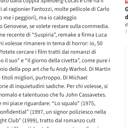
ato dalla coppia Spielberg-Lucas e che ha il
G
i al ragionier Fantozzi, molte pellicole di Carlo
d
o me i peggiori), ma io caldeggio
d
lo Genovese, se volete restare sulla commedia.
7
ne recente di “Suspiria”, remake a firma Luca
i volesse rimanere in tema di horror: io, 50
otete cercare i film tratti dai romanzi di
 il suo” e “Il giorno della civetta”, come pure i
genio della pop art che fu Andy Warhol. Di Martin
itoli migliori, purtroppo. Di Michael
ie di inquietudini sadiche. Per chi volesse, si
 anomalo e talentuoso che fu John Cassavetes.
re mi piace riguardare: “Lo squalo” (1975,
onfidential” (1997, un signor poliziesco nella
ight Club” (1999), tratto dal romanzo cult