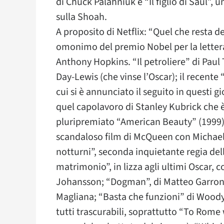
di Chuck Palahniuk e “Il figlio di Saul”, 
sulla Shoah.
A proposito di Netflix: “Quel che resta 
omonimo del premio Nobel per la lette
Anthony Hopkins. “Il petroliere” di Pau
Day-Lewis (che vinse l’Oscar); il recent
cui si è annunciato il seguito in questi
quel capolavoro di Stanley Kubrick che è
pluripremiato “American Beauty” (1999)
scandaloso film di McQueen con Michael
notturni”, seconda inquietante regia dell
matrimonio”, in lizza agli ultimi Oscar, 
Johansson; “Dogman”, di Matteo Garrone,
Magliana; “Basta che funzioni” di Woody Al
tutti trascurabili, soprattutto “To Rome