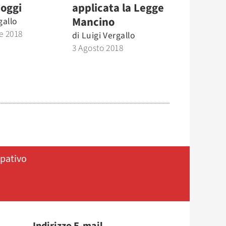
 oggi
applicata la Legge
Mancino
gallo
e 2018
di
Luigi Vergallo
3 Agosto 2018
ipativo