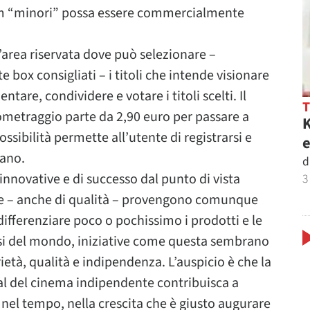
lm “minori” possa essere commercialmente
’area riservata dove può selezionare –
 box consigliati – i titoli che intende visionare
ntare, condividere e votare i titoli scelti. Il
ometraggio parte da 2,90 euro per passare a
K
ssibilità permette all’utente di registrarsi e
e
mano.
d
innovative e di successo dal punto di vista
3
sive – anche di qualità – provengono comunque
differenziare poco o pochissimo i prodotti e le
aesi del mondo, iniziative come questa sembrano
ietà, qualità e indipendenza. L’auspicio è che la
ival del cinema indipendente contribuisca a
nel tempo, nella crescita che è giusto augurare