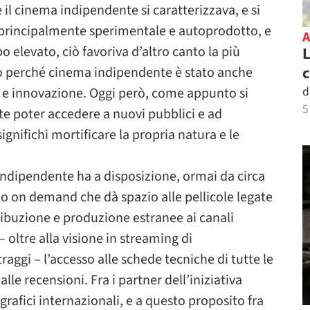
e il cinema indipendente si caratterizzava, e si
 principalmente sperimentale e autoprodotto, e
o elevato, ciò favoriva d’altro canto la più
L
c
cco perché cinema indipendente è stato anche
d
à e innovazione. Oggi però, come appunto si
5
te poter accedere a nuovi pubblici e ad
gnifichi mortificare la propria natura e le
indipendente ha a disposizione, ormai da circa
o on demand che dà spazio alle pellicole legate
tribuzione e produzione estranee ai canali
– oltre alla visione in streaming di
ggi – l’accesso alle schede tecniche di tutte le
alle recensioni. Fra i partner dell’iniziativa
rafici internazionali, e a questo proposito fra