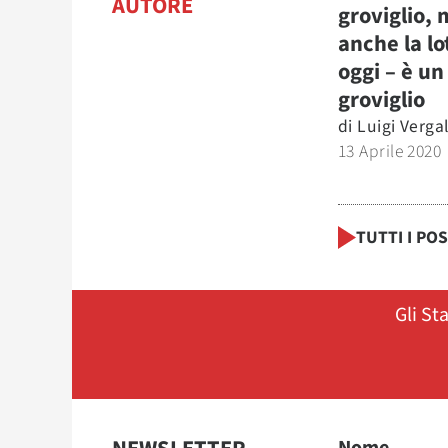
AUTORE
groviglio, 
anche la lo
oggi – è un
groviglio
di
Luigi Vergal
13 Aprile 2020
TUTTI I PO
Gli St