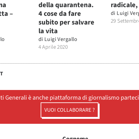
ma
della quarantena.
radicale,
tta –
4 cose da fare
di
Luigi Ver
29 Settembr
subito per salvare
la vita
lo
di
Luigi Vergallo
4 Aprile 2020
ST
ati Generali è anche piattaforma di giornalismo partec
VUOI COLLABORARE ?