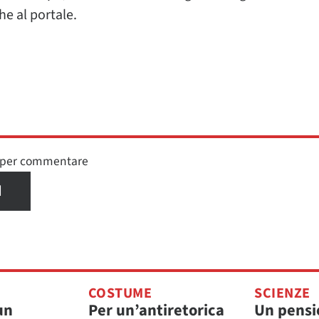
he al portale.
n per commentare
I
COSTUME
SCIENZE
un
Per un’antiretorica
Un pensi