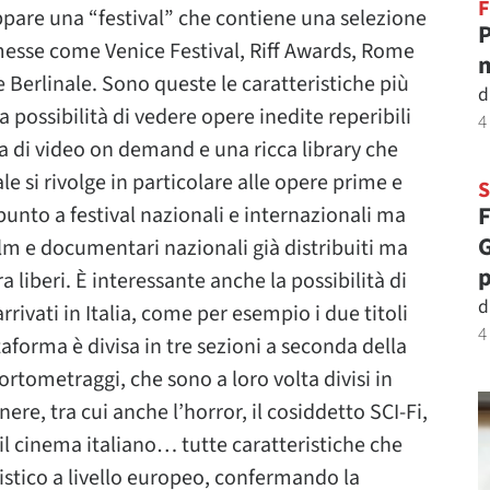
F
 appare una “festival” che contiene una selezione
P
messe come Venice Festival, Riff Awards, Rome
m
 Berlinale. Sono queste le caratteristiche più
d
la possibilità di vedere opere inedite reperibili
4
a di video on demand e una ricca library che
le si rivolge in particolare alle opere prime e
F
unto a festival nazionali e internazionali ma
G
lm e documentari nazionali già distribuiti ma
p
a liberi. È interessante anche la possibilità di
d
rrivati in Italia, come per esempio i due titoli
4
aforma è divisa in tre sezioni a seconda della
tometraggi, che sono a loro volta divisi in
re, tra cui anche l’horror, il cosiddetto SCI-Fi,
il cinema italiano… tutte caratteristiche che
istico a livello europeo, confermando la