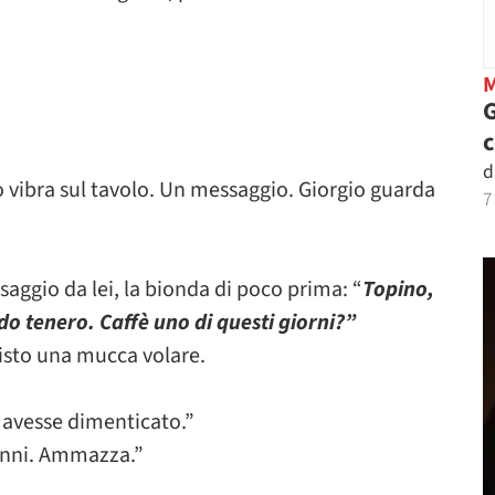
G
d
rco vibra sul tavolo. Un messaggio. Giorgio guarda
7
aggio da lei, la bionda di poco prima: “
Topino,
do tenero. Caffè uno di questi giorni?”
visto una mucca volare.
 avesse dimenticato.”
anni. Ammazza.”