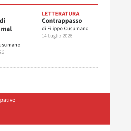
O
LETTERATURA
di
Contrappasso
 mal
di
Filippo Cusumano
14 Luglio 2026
Cusumano
26
ipativo