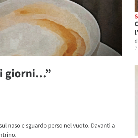
C
l
d
7
i giorni…”
 sul naso e sguardo perso nel vuoto. Davanti a
ntrino.