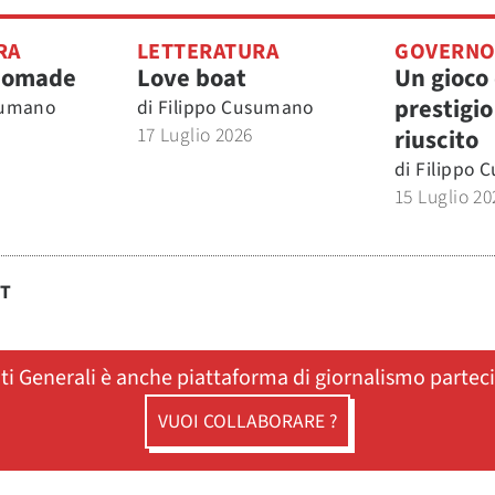
RA
LETTERATURA
GOVERN
nomade
Love boat
Un gioco 
prestigio
sumano
di
Filippo Cusumano
17 Luglio 2026
riuscito
di
Filippo 
15 Luglio 20
ST
ati Generali è anche piattaforma di giornalismo partec
VUOI COLLABORARE ?