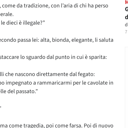
, come da tradizione, con l’aria di chi ha perso
G
nerale.
d
e dieci è illegale?”
d
7
ondo passa lei: alta, bionda, elegante, li saluta
staccare lo sguardo dal punto in cui è sparita:
lli che nascono direttamente dal fegato:
o impegnato a rammaricarmi per le cavolate in
lle del passato.”
”
prima come tragedia, poi come farsa. Poi di nuovo