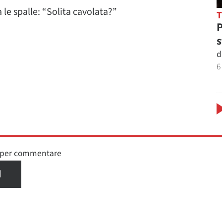
a le spalle: “Solita cavolata?”
P
s
d
6
n per commentare
I