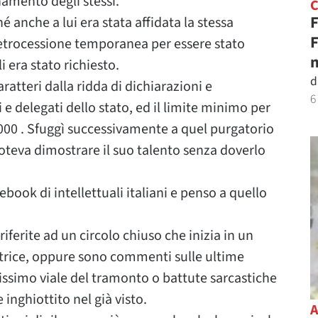
namento degli stessi.
F
 anche a lui era stata affidata la stessa
F
retrocessione temporanea per essere stato
n
i era stato richiesto.
d
ratteri dalla ridda di dichiarazioni e
6
 e delegati dello stato, ed il limite minimo per
8000 . Sfuggì successivamente a quel purgatorio
oteva dimostrare il suo talento senza doverlo
book di intellettuali italiani e penso a quello
iferite ad un circolo chiuso che inizia in un
itrice, oppure sono commenti sulle ultime
issimo viale del tramonto o battute sarcastiche
inghiottito nel già visto.