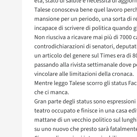
età, stato di salute e necessità di aggior
Talese conosceva bene quel lavoro perché
mansione per un periodo, una sorta di 
incapace di scrivere di politica quando gl
Non riusciva a ricavare mai più di 7000 ca
controdichiarazioni di senatori, deputati
un articolo del genere sul Times era di 
passando alla rivista settimanale dove p
vincolare alle limitazioni della cronaca.
Mentre leggo Talese scorro gli status Face
che ci manca.
Gran parte degli status sono espressioni r
teatro occupato e finisce in una casa ed
mattane di un vecchio politico sul lungh
su uno nuovo che presto sarà fatalmente 