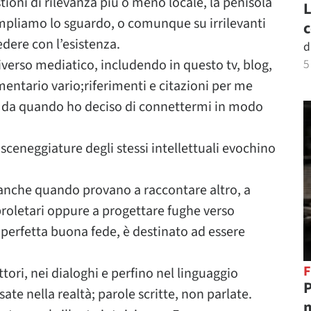
tioni di rilevanza più o meno locale, la penisola
L
mpliamo lo sguardo, o comunque su irrilevanti
c
dere con l’esistenza.
d
niverso mediatico, includendo in questo tv, blog,
5
mamentario vario;riferimenti e citazioni per me
re da quando ho deciso di connettermi in modo
sceneggiature degli stessi intellettuali evochino
anche quando provano a raccontare altro, a
u proletari oppure a progettare fughe verso
in perfetta buona fede, è destinato ad essere
F
ttori, nei dialoghi e perfino nel linguaggio
P
ate nella realtà; parole scritte, non parlate.
m