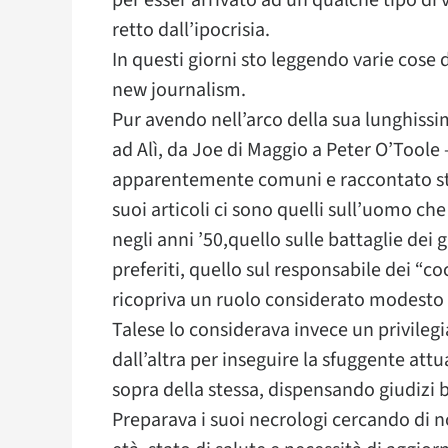
per esser arrivato ad un qualche tipo di
retto dall’ipocrisia.
In questi giorni sto leggendo varie cose 
new journalism.
Pur avendo nell’arco della sua lunghissi
ad Alì, da Joe di Maggio a Peter O’Toole 
apparentemente comuni e raccontato sto
suoi articoli ci sono quelli sull’uomo ch
negli anni ’50,quello sulle battaglie dei 
preferiti, quello sul responsabile dei “co
ricopriva un ruolo considerato modesto 
Talese lo considerava invece un privilegi
dall’altra per inseguire la sfuggente attua
sopra della stessa, dispensando giudizi 
Preparava i suoi necrologi cercando di 