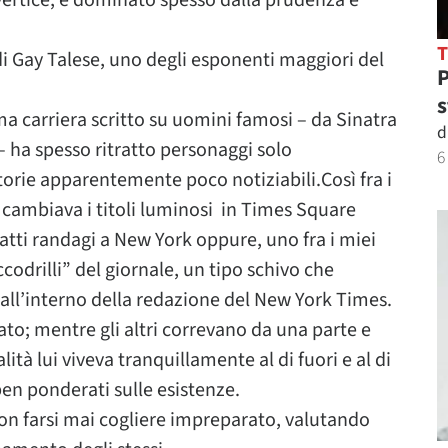
 vertice, è dominato spesso dalla prudenza e
di Gay Talese, uno degli esponenti maggiori del
P
s
ma carriera scritto su uomini famosi – da Sinatra
d
– ha spesso ritratto personaggi solo
6
rie apparentemente poco notiziabili.Così fra i
e cambiava i titoli luminosi in Times Square
gatti randagi a New York oppure, uno fra i miei
ccodrilli” del giornale, un tipo schivo che
all’interno della redazione del New York Times.
ato; mentre gli altri correvano da una parte e
lità lui viveva tranquillamente al di fuori e al di
ben ponderati sulle esistenze.
non farsi mai cogliere impreparato, valutando