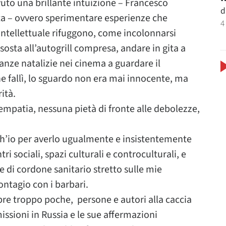
uto una brillante intuizione – Francesco
d
rata – ovvero sperimentare esperienze che
4
tellettuale rifuggono, come incolonnarsi
, sosta all’autogrill compresa, andare in gita a
nze natalizie nei cinema a guardare il
ne fallì, lo sguardo non era mai innocente, ma
ità.
empatia, nessuna pietà di fronte alle debolezze,
h’io per averlo ugualmente e insistentemente
ri sociali, spazi culturali e controculturali, e
 di cordone sanitario stretto sulle mie
ontagio con i barbari.
pre troppo poche, persone e autori alla caccia
missioni in Russia e le sue affermazioni