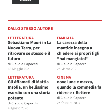
DALLO STESSO AUTORE
LETTERATURA
FAMIGLIA
Sebastiano Mauri in La
La carezza della
Nuova Terra, per
mantide insegna a
ritrovare se stesso e il
chiedere ai propri figli
futuro
“hai mangiato?”
di
Claudio Capocchi
di
Claudio Capocchi
18 Maggio 2021
25 Marzo 2021
LETTERATURA
CINEMA
Gli Affamati di Mattia
nove lune e mezza,
Insolia, un bellissimo
quando la commedia fa
esordio con una storia
ridere e riflettere
potente
di
Claudio Capocchi
25 Ottobre 2017
di
Claudio Capocchi
4 Agosto 2020