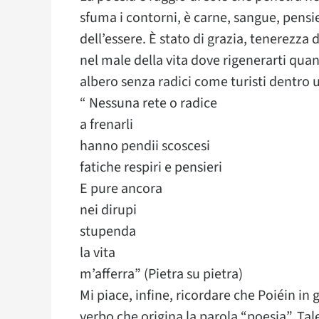
sfuma i contorni, è carne, sangue, pensier
dell’essere. È stato di grazia, tenerezza d
nel male della vita dove rigenerarti quand
albero senza radici come turisti dentro u
“ Nessuna rete o radice
a frenarli
hanno pendii scoscesi
fatiche respiri e pensieri
E pure ancora
nei dirupi
stupenda
la vita
m’afferra” (Pietra su pietra)
Mi piace, infine, ricordare che Poiéin in 
verbo che origina la parola “poesia”. Tal