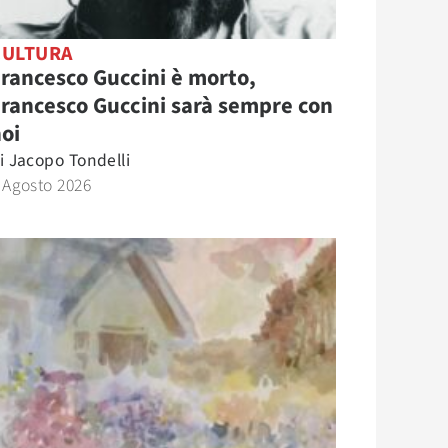
CULTURA
rancesco Guccini è morto,
rancesco Guccini sarà sempre con
oi
i
Jacopo Tondelli
 Agosto 2026