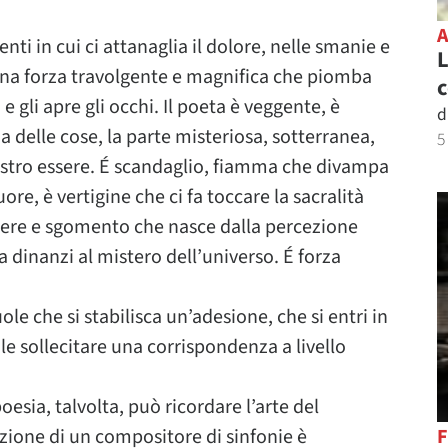
i in cui ci attanaglia il dolore, nelle smanie e
L
 una forza travolgente e magnifica che piomba
c
 gli apre gli occhi. Il poeta è veggente, è
d
za delle cose, la parte misteriosa, sotterranea,
5
 nostro essere. É scandaglio, fiamma che divampa
uore, è vertigine che ci fa toccare la sacralità
acere e sgomento che nasce dalla percezione
dinanzi al mistero dell’universo. É forza
le che si stabilisca un’adesione, che si entri in
ole sollecitare una corrispondenza a livello
esia, talvolta, può ricordare l’arte del
zione di un compositore di sinfonie è
F