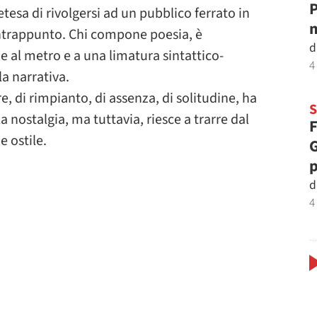
P
tesa di rivolgersi ad un pubblico ferrato in
m
ontrappunto. Chi compone poesia, è
d
e al metro e a una limatura sintattico-
4
a narrativa.
e, di rimpianto, di assenza, di solitudine, ha
 nostalgia, ma tuttavia, riesce a trarre dal
F
e ostile.
G
p
d
4