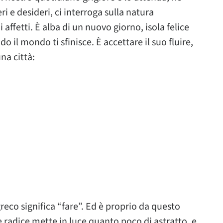
i e desideri, ci interroga sulla natura
i affetti. È alba di un nuovo giorno, isola felice
o il mondo ti sfinisce. È accettare il suo fluire,
na città:
greco significa “fare”. Ed è proprio da questo
e radice mette in luce quanto poco di astratto, e