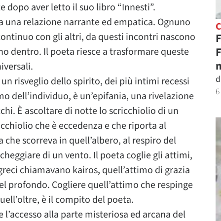
 dopo aver letto il suo libro “Innesti”.
 crea una relazione narrante ed empatica. Ognuno
continuo con gli altri, da questi incontri nascono
F
F
o dentro. Il poeta riesce a trasformare queste
n
versali.
d
 un risveglio dello spirito, dei più intimi recessi
6
mo dell’individuo, è un’epifania, una rivelazione
chi. È ascoltare di notte lo scricchiolio di un
icchiolio che è eccedenza e che riporta al
fa che scorreva in quell’albero, al respiro del
heggiare di un vento. Il poeta coglie gli attimi,
i greci chiamavano kairos, quell’attimo di grazia
el profondo. Cogliere quell’attimo che respinge
ell’oltre, è il compito del poeta.
 l’accesso alla parte misteriosa ed arcana del