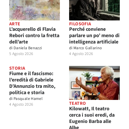
ARTE
FILOSOFIA
L’acquerello di Flavia
Perché conviene
Rebori contro la fretta
parlare un po’ meno di
dell’arte
intelligenza artificiale
di
Daniela Benazzi
di
Marco Gallarino
5 Agosto 2026
4 Agosto 2026
STORIA
Fiume e il fascismo:
l’eredità di Gabriele
D’Annunzio tra mito,
politica e storia
di
Pasquale Hamel
TEATRO
4 Agosto 2026
Kilowatt, Il teatro
cerca i suoi eredi, da
Eugenio Barba alle
Albe