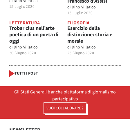
Francesco d’Assisi
di
Dino Villatico
15 Luglio 2020
di
Dino Villatico
13 Luglio 2020
LETTERATURA
FILOSOFIA
Trobar clus nell’arte
Esercizio della
poetica di un poeta di
distinzione: storia e
oggi
morale
di
Dino Villatico
di
Dino Villatico
30 Giugno 2020
23 Giugno 2020
TUTTI I POST
Gli Stati Generali è anche piattaforma di giornalismo
partecipativo
VUOI COLLABORARE ?