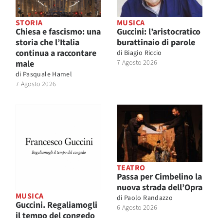
STORIA
MUSICA
Chiesa e fascismo: una
Guccini: l’aristocratico
storia che l’Italia
burattinaio di parole
continua a raccontare
di
Biagio Riccio
male
7 Agosto 2026
di
Pasquale Hamel
7 Agosto 2026
TEATRO
Passa per Cimbelino la
nuova strada dell’Opra
MUSICA
di
Paolo Randazzo
Guccini. Regaliamogli
6 Agosto 2026
il tempo del congedo