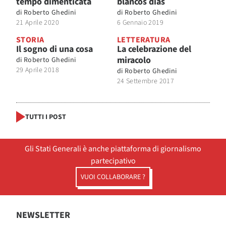
tempo dimenticata
blancos días
di
Roberto Ghedini
di
Roberto Ghedini
21 Aprile 2020
6 Gennaio 2019
STORIA
LETTERATURA
Il sogno di una cosa
La celebrazione del
miracolo
di
Roberto Ghedini
29 Aprile 2018
di
Roberto Ghedini
24 Settembre 2017
TUTTI I POST
Gli Stati Generali è anche piattaforma di giornalismo
partecipativo
VUOI COLLABORARE ?
NEWSLETTER