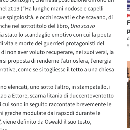
arco Sonzogni, che nella postfazione offrono un
ol nel 2019 (“Ha lunghe mani nodose e capelli
e spigolosità, e occhi scavati e che scavano, di
nche nel sottotitolo del libro,
Uno scavo
p
ia stato lo scandaglio emotivo con cui la poeta
d
i vita e morte dei guerrieri protagonisti del
8
i non aver voluto recuperare, nei suoi versi, la
ersi proposta di renderne l’atmosfera, l’energia
rative, come se si togliesse il tetto a una chiesa
no elencati, uno sotto l’altro, in stampatello, i
ao a Ettore, scarna litania di duecentoventotto
 di cui sono in seguito raccontate brevemente le
oni greche modulate dai rapsodi durante le
, viene definito da Oswald il suo testo,