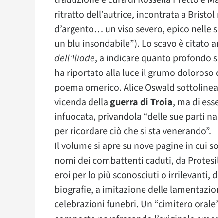
traduzione e cura di Rossella Pretto e M
ritratto dell’autrice, incontrata a Brist
d’argento… un viso severo, epico nelle su
un blu insondabile”). Lo scavo è citato a
dell’Iliade
, a indicare quanto profondo s
ha riportato alla luce il grumo doloroso d
poema omerico. Alice Oswald sottolinea d
vicenda della
guerra di Troia
, ma di ess
infuocata, privandola “delle sue parti nar
per ricordare ciò che si sta venerando”.
Il volume si apre su nove pagine in cui so
nomi dei combattenti caduti, da Protesil
eroi per lo più sconosciuti o irrilevanti,
biografie, a imitazione delle lamentazi
celebrazioni funebri. Un “cimitero orale”