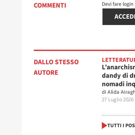
Devi fare logi
COMMENTI
ACCED
LETTERATU
DALLO STESSO
L’anarchi
AUTORE
dandy di d
nomadi inq
di
Alida Airag
27 Luglio 2026
TUTTI I PO