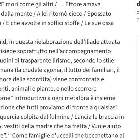
d
E morì come gli altri / … Ettore amava
d
dalla mente / A lei ritornò cieco / Spossato
7
/ E che avvolte in soffici stoffe / Le sue ossa
ald, in questa rielaborazione dell’Iliade attuata
e, risiede soprattutto nell’accompagnamento
udini di trasparente lirismo, secondo lo stile
na (la crudele agonia, il lutto dei familiari, il
onore della sconfitta) viene confrontata e
venti, animali e piante, e nello scorrere
ome” introduttivo a ogni metafora è insieme
ozione che tutti proviamo di fronte a qualsiasi
quercia colpita dal fulmine / Lancia le braccia in
 vestiti della madre che ha fretta / Vuole aiuto
re”, “ Come famiglie d’uccelli che becchettano al