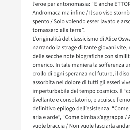
l’eroe per antonomasia: “E anche ETTOR
Andromaca ma infine / Il suo viso stornò 
spento / Solo volendo esser lavato e arso 
tornassero alla terra”.
L’originalità del classicismo di Alice Osw
narrando la strage di tante giovani vit
delle secche note biografiche con similit
omerico. In tale maniera la sofferenza uma
crollo di ogni speranza nel futuro, il dis
assorbita nel dolore di tutti gli esseri vi
imperturbabile del tempo cosmico. Il “c
livellante e consolatorio, e acuisce l’em
definitivo epilogo dell’esistenza: “Come 
aria e arde”, “Come bimba s’aggrappa / Ai
vuole braccia / Non vuole lasciarla anda