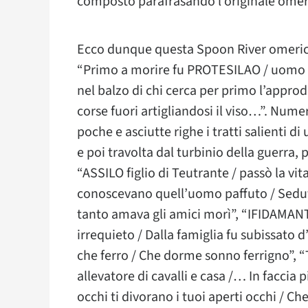
composto parafrasando l’originale omer
Ecco dunque questa Spoon River omeri
“Primo a morire fu PROTESILAO / uomo r
nel balzo di chi cerca per primo l’approd
corse fuori artigliandosi il viso…”. Nume
poche e asciutte righe i tratti salienti di
e poi travolta dal turbinio della guerra,
“ASSILO figlio di Teutrante / passò la vit
conoscevano quell’uomo paffuto / Seduto
tanto amava gli amici morì”, “IFIDAMAN
irrequieto / Dalla famiglia fu subissato
che ferro / Che dorme sonno ferrigno”, “
allevatore di cavalli e casa /… In faccia p
occhi ti divorano i tuoi aperti occhi / C