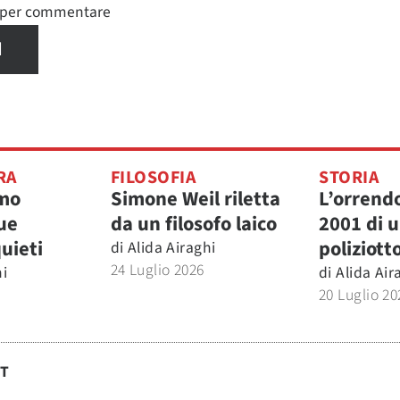
n per commentare
I
RA
FILOSOFIA
STORIA
smo
Simone Weil riletta
L’orrendo
ue
da un filosofo laico
2001 di 
uieti
poliziott
di
Alida Airaghi
24 Luglio 2026
hi
di
Alida Air
20 Luglio 20
ST