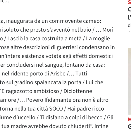
ico.
C
l
ca, inaugurata da un commovente cameo:
d
isoluto che presto s’avventò nel buio / … Morì
7
o / Lasciò la casa costruita a metà / La moglie
rose altre descrizioni di guerrieri condensano in
 un’intera esistenza votata agli affetti domestici
 per concludersi nel sangue, lontano da casa:
a nel ridente porto di Arisbe /… Tutti
 sul gradino spalancata la porta / Lui che
TE ragazzotto ambizioso / Diciottenne
 d’amore /… Povero Ifidamante ora non è altro
Torna nella tua città SOCO / Hai padre ricco
iume d’uccello / Ti disfano a colpi di becco / Gli
G
he tua madre avrebbe dovuto chiuderti”. Infine