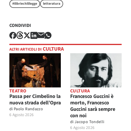
#ilibriechililegge
letteratura
CONDIVIDI
CULTURA
ALTRI ARTICOLI DI
TEATRO
CULTURA
Passa per Cimbelino la
Francesco Guccini è
nuova strada dell’Opra
morto, Francesco
Guccini sarà sempre
di
Paolo Randazzo
6 Agosto 2026
con noi
di
Jacopo Tondelli
6 Agosto 2026