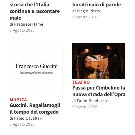
storia che l’Italia
burattinaio di parole
continua a raccontare
di
Biagio Riccio
male
7 Agosto 2026
di
Pasquale Hamel
7 Agosto 2026
TEATRO
Passa per Cimbelino la
nuova strada dell’Opra
MUSICA
di
Paolo Randazzo
Guccini. Regaliamogli
6 Agosto 2026
il tempo del congedo
di
Fabio Cavallari
7 Agosto 2026