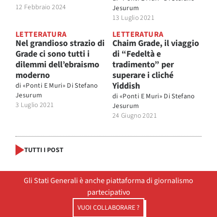
12 Febbraio 2024
Jesurum
13 Luglio 2021
LETTERATURA
LETTERATURA
Nel grandioso strazio di
Chaim Grade, il viaggio
Grade ci sono tutti i
di “Fedeltà e
dilemmi dell’ebraismo
tradimento” per
moderno
superare i cliché
Yiddish
di
«Ponti E Muri» Di Stefano
Jesurum
di
«Ponti E Muri» Di Stefano
3 Luglio 2021
Jesurum
24 Giugno 2021
TUTTI I POST
Gli Stati Generali è anche piattaforma di giornalismo
partecipativo
VUOI COLLABORARE ?