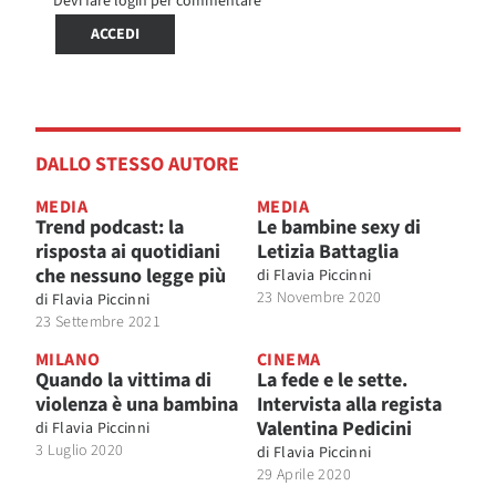
Devi fare login per commentare
ACCEDI
DALLO STESSO AUTORE
MEDIA
MEDIA
Trend podcast: la
Le bambine sexy di
risposta ai quotidiani
Letizia Battaglia
che nessuno legge più
di
Flavia Piccinni
23 Novembre 2020
di
Flavia Piccinni
23 Settembre 2021
MILANO
CINEMA
Quando la vittima di
La fede e le sette.
violenza è una bambina
Intervista alla regista
Valentina Pedicini
di
Flavia Piccinni
3 Luglio 2020
di
Flavia Piccinni
29 Aprile 2020