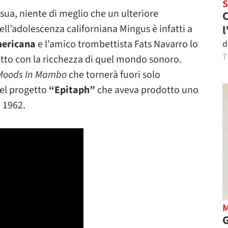
sua, niente di meglio che un ulteriore
C
ell’adolescenza californiana Mingus è infatti a
l
mericana
e l’amico trombettista Fats Navarro lo
d
7
atto con la ricchezza di quel mondo sonoro.
Moods In Mambo
che tornerà fuori solo
uel progetto
“Epitaph”
che aveva prodotto uno
 1962.
G