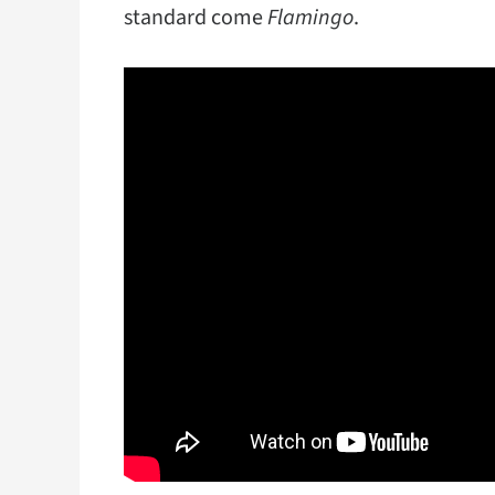
standard come
Flamingo
.