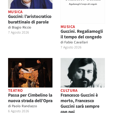
MUSICA
Guccini: l’aristocratico
burattinaio di parole
MUSICA
di
Biagio Riccio
Guccini. Regaliamogli
7 Agosto 2026
il tempo del congedo
di
Fabio Cavallari
7 Agosto 2026
TEATRO
CULTURA
Passa per Cimbelino la
Francesco Guccini è
nuova strada dell’Opra
morto, Francesco
Guccini sarà sempre
di
Paolo Randazzo
6 Agosto 2026
con noi