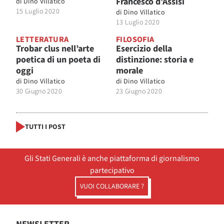
Francesco d’Assisi
di
Dino Villatico
15 Luglio 2020
di
Dino Villatico
13 Luglio 2020
LETTERATURA
FILOSOFIA
Trobar clus nell’arte
Esercizio della
poetica di un poeta di
distinzione: storia e
oggi
morale
di
Dino Villatico
di
Dino Villatico
30 Giugno 2020
23 Giugno 2020
TUTTI I POST
Gli Stati Generali è anche piattaforma di giornalismo
partecipativo
VUOI COLLABORARE ?