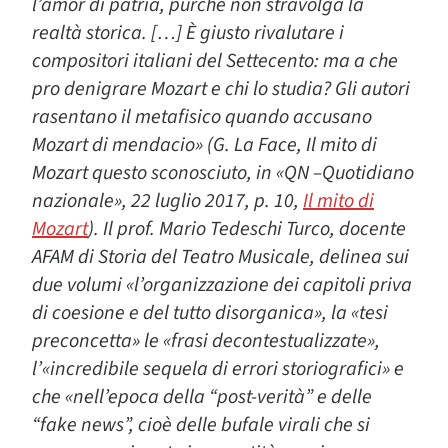
l’amor di patria, purché non stravolga la
realtà storica. […] È giusto rivalutare i
compositori italiani del Settecento: ma a che
pro denigrare Mozart e chi lo studia? Gli autori
rasentano il metafisico quando accusano
Mozart di mendacio» (G. La Face, Il mito di
Mozart questo sconosciuto, in «QN –Quotidiano
nazionale», 22 luglio 2017, p. 10,
Il mito di
Mozart
). Il prof. Mario Tedeschi Turco, docente
AFAM di Storia del Teatro Musicale, delinea sui
due volumi «l’organizzazione dei capitoli priva
di coesione e del tutto disorganica», la «tesi
preconcetta» le «frasi decontestualizzate»,
l’«incredibile sequela di errori storiografici» e
che «nell’epoca della “post-verità” e delle
“fake news”, cioè delle bufale virali che si