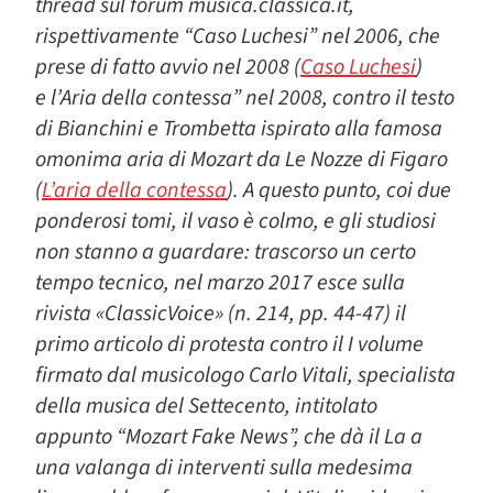
thread sul forum musica.classica.it,
rispettivamente “Caso Luchesi” nel 2006, che
prese di fatto avvio nel 2008 (
Caso Luchesi
)
e
l’Aria della contessa” nel 2008, contro il testo
di Bianchini e Trombetta ispirato alla famosa
omonima aria di Mozart da Le Nozze di Figaro
(
L’aria della contessa
). A questo punto, coi due
ponderosi tomi, il vaso è colmo, e gli studiosi
non stanno a guardare: trascorso un certo
tempo tecnico, nel marzo 2017 esce sulla
rivista «ClassicVoice» (n. 214, pp. 44-47) il
primo articolo di protesta contro il I volume
firmato dal musicologo Carlo Vitali, specialista
della musica del Settecento, intitolato
appunto “Mozart Fake News”, che dà il La a
una valanga di interventi sulla medesima