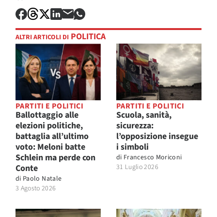
POLITICA
ALTRI ARTICOLI DI
PARTITI E POLITICI
PARTITI E POLITICI
Ballottaggio alle
Scuola, sanità,
elezioni politiche,
sicurezza:
battaglia all’ultimo
l’opposizione insegue
voto: Meloni batte
i simboli
Schlein ma perde con
di
Francesco Moriconi
Conte
31 Luglio 2026
di
Paolo Natale
3 Agosto 2026