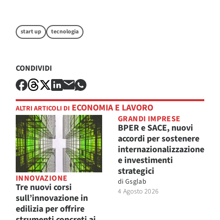
start up
tecnologia
CONDIVIDI
ECONOMIA E LAVORO
ALTRI ARTICOLI DI
GRANDI IMPRESE
BPER e SACE, nuovi
accordi per sostenere
internazionalizzazione
e investimenti
strategici
INNOVAZIONE
di
Gsglab
Tre nuovi corsi
4 Agosto 2026
sull’innovazione in
edilizia per offrire
strumenti concreti ai