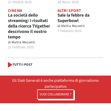
23 Ottobre 2025
28 Marzo 2025
CINEMA
ALTRI SPORT
La società dello
Sale la febbre da
streaming: I risultati
Superbowl
della ricerca TVgether
di
Mattia Mezzetti
descrivono il nostro
7 Febbraio 2025
tempo
di
Mattia Mezzetti
21 Febbraio 2025
TUTTI I POST
Gli Stati Generali è anche piattaforma di giornalismo
partecipativo
VUOI COLLABORARE ?