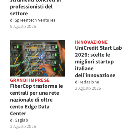
professionisti del
settore
di
Spreentech Ventures
5 Agosto 2026
INNOVAZIONE
UniCredit Start Lab
2026: scelte le
migliori startup
italiane
dell’innovazione
GRANDI IMPRESE
di
redazione
FiberCop trasforma le
3 Agosto 2026
centrali per una rete
nazionale di oltre
cento Edge Data
Center
di
Gsglab
3 Agosto 2026