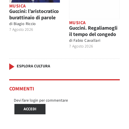
MUSICA
Guccini: l’aristocratico
burattinaio di parole
MUSICA
di
Biagio Riccio
Guccini. Regaliamogli
7 Agosto 2026
il tempo del congedo
di
Fabio Cavallari
7 Agosto 2026
ESPLORA CULTURA
COMMENTI
Devi fare login per commentare
ACCEDI