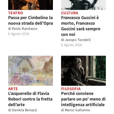
TEATRO
CULTURA
Passa per Cimbelino la
Francesco Guccini è
nuova strada dell’Opra
morto, Francesco
Guccini sarà sempre
di
Paolo Randazzo
6 Agosto 2026
con noi
di
Jacopo Tondelli
6 Agosto 2026
ARTE
FILOSOFIA
L’acquerello di Flavia
Perché conviene
Rebori contro la fretta
parlare un po’ meno di
dell’arte
intelligenza artificiale
di
Daniela Benazzi
di
Marco Gallarino