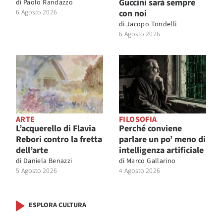
Guccini sarà sempre
di
Paolo Randazzo
6 Agosto 2026
con noi
di
Jacopo Tondelli
6 Agosto 2026
ARTE
FILOSOFIA
L’acquerello di Flavia
Perché conviene
Rebori contro la fretta
parlare un po’ meno di
dell’arte
intelligenza artificiale
di
Daniela Benazzi
di
Marco Gallarino
5 Agosto 2026
4 Agosto 2026
ESPLORA CULTURA