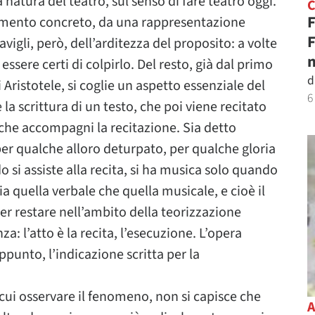
la natura del teatro, sul senso di fare teatro oggi.
F
imento concreto, da una rappresentazione
F
vigli, però, dell’arditezza del proposito: a volte
n
r essere certi di colpirlo. Del resto, già dal primo
d
i Aristotele, si coglie un aspetto essenziale del
6
a scrittura di un testo, che poi viene recitato
 che accompagni la recitazione. Sia detto
 per qualche alloro deturpato, per qualche gloria
 si assiste alla recita, si ha musica solo quando
sia quella verbale che quella musicale, e cioè il
per restare nell’ambito della teorizzazione
za: l’atto è la recita, l’esecuzione. L’opera
ppunto, l’indicazione scritta per la
 cui osservare il fenomeno, non si capisce che