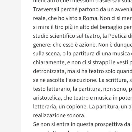
nient’altro che riflessioni trasversali sul
Trasversali perché partono da un avven
reale, che ho visto a Roma. Non ci si mera
si mira il tiro più in alto del bersaglio pe
studio scientifico sul teatro, la Poetica d
genere: che esso è azione. Non è dunque l
sulla scena, o la partitura di una musica
chiaramente, e non ci si strappi le vesti
detronizzata, ma si ha teatro solo quando
se ne ascolta l’esecuzione. La scrittura, 
testo letterario, la partitura, non sono, 
aristotelica, che teatro e musica in poten
letteraria, un copione. La partitura, un a
realizzazione sonora.
Se non si entra in questa prospettiva da