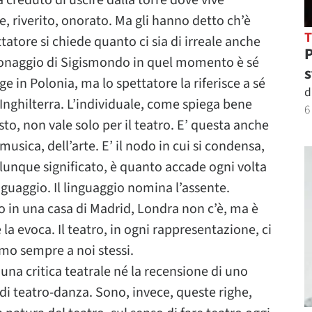
a creduto di uscire dalla torre dove vive
re, riverito, onorato. Ma gli hanno detto ch’è
atore si chiede quanto ci sia di irreale anche
P
ersonaggio di Sigismondo in quel momento è sé
s
lge in Polonia, ma lo spettatore la riferisce a sé
d
in Inghilterra. L’individuale, come spiega bene
6
esto, non vale solo per il teatro. E’ questa anche
musica, dell’arte. E’ il nodo in cui si condensa,
ualunque significato, è quanto accade ogni volta
nguaggio. Il linguaggio nomina l’assente.
co in una casa di Madrid, Londra non c’è, ma è
la evoca. Il teatro, in ogni rappresentazione, ci
iamo sempre a noi stessi.
na critica teatrale né la recensione di uno
di teatro-danza. Sono, invece, queste righe,