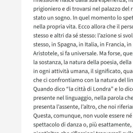
riflessione nasce dalla sua esperienza, h
prigioniero e di trovarsi nel palazzo del 
stato un sogno. In quel momento lo spett
nella propria vita. Ecco allora che il p
stesso e altri da sé stesso: l’azione si svo
stesso, in Spagna, in Italia, in Francia, 
Aristotele, si fa universale. Ma forse, qu
la sostanza, la natura della poesia, della 
in ogni attività umana, il significato, q
che ci confrontiamo con la natura del li
Quando dico “la città di Londra” e lo di
presente nel linguaggio, nella parola che 
presenta l’assente, l’altro, che noi rifer
Questa, comunque, non vuole essere né u
spettacolo di danza o, più esattamente, 