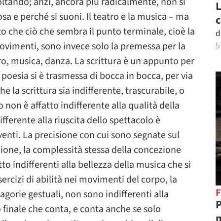
coltando; anzi, ancora più radicalmente, non si
L
osa e perché si suoni. Il teatro e la musica – ma
c
o che ciò che sembra il punto terminale, cioè la
d
movimenti, sono invece solo la premessa per la
5
o, musica, danza. La scrittura è un appunto per
 poesia si è trasmessa di bocca in bocca, per via
e la scrittura sia indifferente, trascurabile, o
o non è affatto indifferente alla qualità della
ferente alla riuscita dello spettacolo è
enti. La precisione con cui sono segnate sul
ione, la complessità stessa della concezione
to indifferenti alla bellezza della musica che si
sercizi di abilità nei movimenti del corpo, la
F
gorie gestuali, non sono indifferenti alla
P
o finale che conta, e conta anche se solo
m