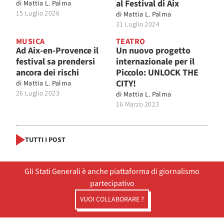
al Festival di Aix
di
Mattia L. Palma
15 Luglio 2026
di
Mattia L. Palma
31 Luglio 2024
MUSICA
TEATRO
Ad Aix-en-Provence il
Un nuovo progetto
festival sa prendersi
internazionale per il
ancora dei rischi
Piccolo: UNLOCK THE
CITY!
di
Mattia L. Palma
26 Luglio 2023
di
Mattia L. Palma
16 Marzo 2023
TUTTI I POST
Gli Stati Generali è anche piattaforma di giornalismo
partecipativo
VUOI COLLABORARE ?