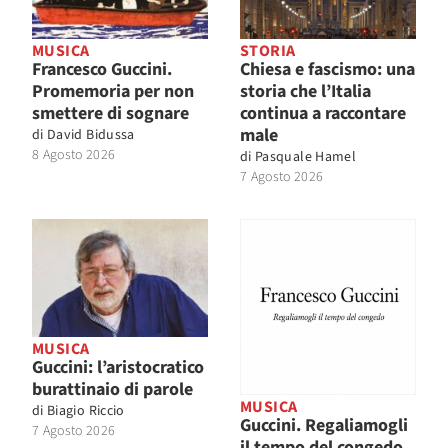
MUSICA
STORIA
Francesco Guccini.
Chiesa e fascismo: una
Promemoria per non
storia che l’Italia
smettere di sognare
continua a raccontare
male
di
David Bidussa
8 Agosto 2026
di
Pasquale Hamel
7 Agosto 2026
MUSICA
Guccini: l’aristocratico
burattinaio di parole
MUSICA
di
Biagio Riccio
Guccini. Regaliamogli
7 Agosto 2026
il tempo del congedo