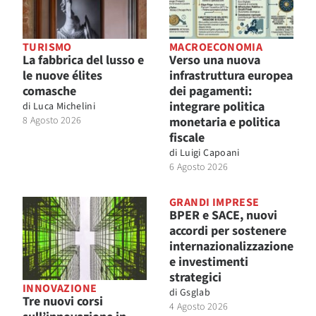
TURISMO
MACROECONOMIA
La fabbrica del lusso e
Verso una nuova
le nuove élites
infrastruttura europea
comasche
dei pagamenti:
integrare politica
di
Luca Michelini
8 Agosto 2026
monetaria e politica
fiscale
di
Luigi Capoani
6 Agosto 2026
GRANDI IMPRESE
BPER e SACE, nuovi
accordi per sostenere
internazionalizzazione
e investimenti
strategici
INNOVAZIONE
di
Gsglab
Tre nuovi corsi
4 Agosto 2026