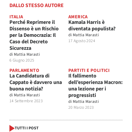
DALLO STESSO AUTORE
ITALIA
AMERICA
Perché Reprimere il
Kamala Harris è
Dissenso è un Rischio
diventata populista?
per la Democrazia: Il
di
Mattia Marasti
Caso del Decreto
17 Agosto 2024
Sicurezza
di
Mattia Marasti
6 Giugno 2025
PARLAMENTO
PARTITI E POLITICI
La Candidatura di
Il fallimento
Cappato è davvero una
dell’esperienza Macron:
buona notizia?
una lezione per i
progressisti
di
Mattia Marasti
14 Settembre 2023
di
Mattia Marasti
20 Marzo 2023
TUTTI I POST